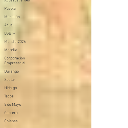
Aguascalientes
Puebla
Mazatlán
Agua
LGBT+
Mundial2026
Morelia
Corporación
Empresarial
Durango
Sectur
Hidalgo
Tacos
8 de Mayo
Carrera
Chiapas