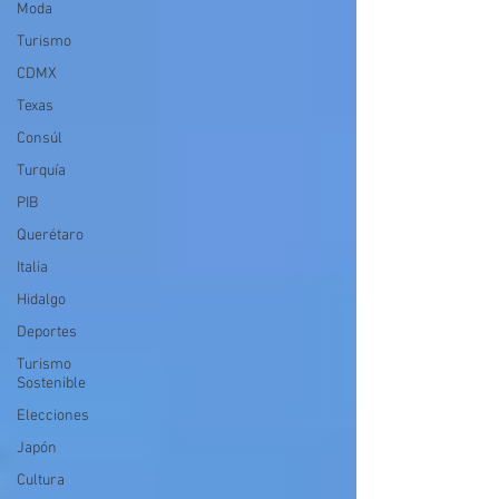
Moda
Turismo
CDMX
Texas
Consúl
Turquía
PIB
Querétaro
Italia
Hidalgo
Deportes
Turismo
Sostenible
Elecciones
Japón
Cultura