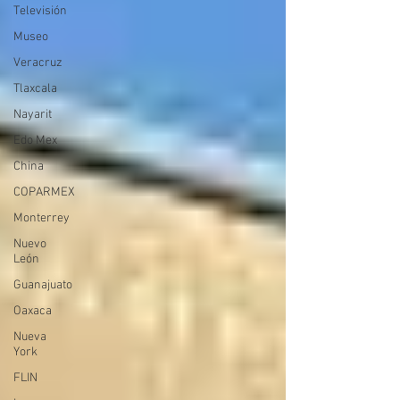
Televisión
Museo
Veracruz
Tlaxcala
Nayarit
Edo Mex
China
COPARMEX
Monterrey
Nuevo
León
Guanajuato
Oaxaca
Nueva
York
FLIN