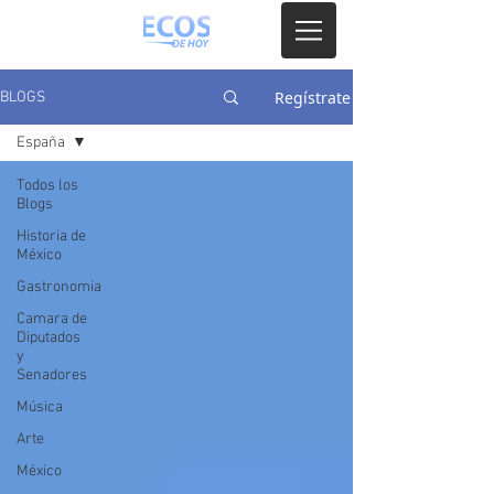
Regístrate
BLOGS
España
Todos los
Blogs
Historia de
México
Gastronomia
Camara de
Diputados
y
Senadores
Música
Arte
México