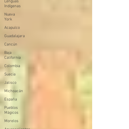
Lenguas
Indígenas
Nueva
York
Acapulco
Guadalajara
Cancún
Baja
California
Colombia
Suecia
Jalisco
Michoacán
España
Pueblos
Mágicos
Morelos