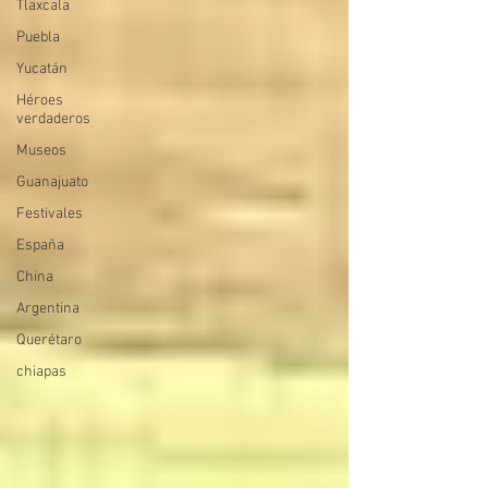
Tlaxcala
Puebla
Yucatán
Héroes
verdaderos
Museos
Guanajuato
Festivales
España
China
Argentina
Querétaro
chiapas