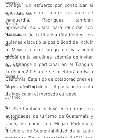
Morelos
Contigo”, un esfuerzo por consolidar al 
puerto como un centro turístico de 
Aguascalientes
vanguardia. Rodríguez también 
Puebla
aprovechó su visita para reunirse con 
directivos de Lufthansa City Center, con 
Mazatlán
quienes discutió la posibilidad de incluir 
Agua
a México en el programa vacacional 
LGBT+
global de la aerolínea, además de invitar 
a Lufthansa a participar en el Tianguis 
Mundial2026
Turístico 2025, que se celebrará en Baja 
Morelia
California. Este tipo de colaboraciones es 
clave para fortalecer el posicionamiento 
Corporación Empresarial
de México en el mercado europeo.
Durango
Sectur
El viaje también incluyó encuentros con 
autoridades de turismo de Guatemala y 
Hidalgo
Chile, así como con Megan Parkinson, 
Tacos
directora de Sustentabilidad de la Latin 