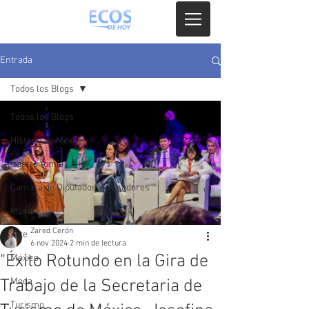
Entrada
Todos los Blogs
Todos los Blogs
Historia de México
Gastronomia
Camara de Diputados y Senadores
Música
Zared Cerón
Arte
6 nov 2024
2 min de lectura
"Éxito Rotundo en la Gira de
México
Trabajo de la Secretaria de
Moda
Turismo