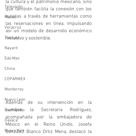
la cultura y el patrimonio mexicano, sino 
Televisión
que también facilita la conexión con los 
turistas a través de herramientas como 
Museo
las reservaciones en línea, impulsando 
Veracruz
así un modelo de desarrollo económico 
Tlaxcala
inclusivo y sostenible.
Nayarit
Edo Mex
China
COPARMEX
Monterrey
Nuevo León
Además de su intervención en la 
cumbre, la Secretaria Rodríguez, 
Guanajuato
acompañada por la embajadora de 
Oaxaca
México en el Reino Unido, Josefa 
Nueva York
González Blanco Ortiz Mena, destacó la 