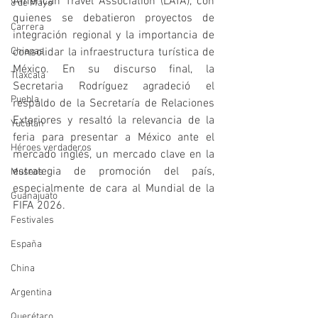
American Travel Association (LATA), con 
8 de Mayo
quienes se debatieron proyectos de 
Carrera
integración regional y la importancia de 
consolidar la infraestructura turística de 
Chiapas
México. En su discurso final, la 
Tlaxcala
Secretaria Rodríguez agradeció el 
Puebla
respaldo de la Secretaría de Relaciones 
Exteriores y resaltó la relevancia de la 
Yucatán
feria para presentar a México ante el 
Héroes verdaderos
mercado inglés, un mercado clave en la 
estrategia de promoción del país, 
Museos
especialmente de cara al Mundial de la 
Guanajuato
FIFA 2026.
Festivales
España
China
Argentina
Querétaro