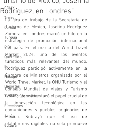
Turismo de México, Josefina
CDMX
Rodríguez, en Londres"
Texas
La gira de trabajo de la Secretaria de 
Turismo de México, Josefina Rodríguez 
Consúl
Zamora, en Londres marcó un hito en la 
Turquía
estrategia de promoción internacional 
PIB
del país. En el marco del World Travel 
Market 2024, uno de los eventos 
Querétaro
turísticos más relevantes del mundo, 
Italia
Rodríguez participó activamente en la 
Cumbre de Ministros organizada por el 
Hidalgo
World Travel Market, la ONU Turismo y el 
Deportes
Consejo Mundial de Viajes y Turismo 
(WTTC), donde destacó el papel crucial de 
Turismo Sostenible
la innovación tecnológica en las 
Elecciones
comunidades y pueblos originarios de 
Japón
México. Subrayó que el uso de 
plataformas digitales no solo promueve 
Cultura