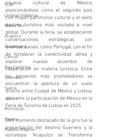
riqueza cultural de México, 
FLIN
posicionándose como el segundo país 
Lenguas Indígenas
con mayor patrimonio cultural y el sexto 
destino turístico más visitado a nivel 
Nueva York
global. Durante la feria, se establecieron 
Acapulco
conversaciones estratégicas con 
diversos países, como Portugal, con el fin 
Guadalajara
de fortalecer la conectividad aérea y 
Cancún
explorar nuevos acuerdos de 
Baja California
cooperación en materia turística. Entre 
los proyectos más prometedores se 
Colombia
encuentran la apertura de un vuelo 
Suecia
directo entre Ciudad de México y Lisboa, 
así como la participación de México en la 
Jalisco
Feria de Turismo de Lisboa en 2025.
Michoacán
España
Otro momento destacado de la gira fue la 
presentación del destino Guerrero y la 
Pueblos Mágicos
estrategia “Acapulco se Transforma 