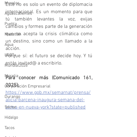
Morelos
Este no es solo un evento de diplomacia 
internacional. Es un momento para que 
Aguascalientes
tú también levantes la voz, exijas 
Puebla
cambios y formes parte de la generación 
que no acepta la crisis climática como 
Mazatlán
un destino, sino como un llamado a la 
Agua
acción.
LGBT+
Porque sí: el futuro se decide hoy. Y tú 
estás invitad@ a escribirlo.
Mundial2026
Morelia
Para conocer más (Comunicado 161, 
2025):
Corporación Empresarial
https://www.gob.mx/semarnat/prensa/
Durango
alicia-barcena-inaugura-semana-del-
clima-en-nueva-york?state=published
Sectur
Hidalgo
Tacos