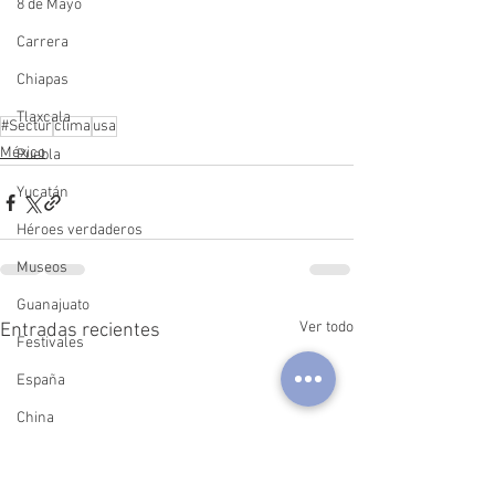
8 de Mayo
Carrera
Chiapas
Tlaxcala
#Sectur
clima
usa
México
Puebla
Yucatán
Héroes verdaderos
Museos
Guanajuato
Ver todo
Entradas recientes
Festivales
España
China
Argentina
Querétaro