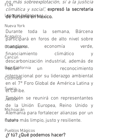
no más sobreexplotación, sí a la justicia 
FLIN
climática y social",
expresó la secretaria 
Lenguas Indígenas
de Turismo en México.
Nueva York
Durante toda la semana, Bárcena 
Acapulco
participará en foros de alto nivel sobre 
manglares, economía verde, 
Guadalajara
financiamiento climático y 
Cancún
descarbonización industrial, además de 
Baja California
recibir un reconocimiento 
internacional por su liderazgo ambiental 
Colombia
en el 7º Foro Global de América Latina y 
Suecia
el Caribe.
También se reunirá con representantes 
Jalisco
de la Unión Europea, Reino Unido y 
Michoacán
Alemania para fortalecer alianzas por un 
futuro más limpio, justo y resiliente.
España
Pueblos Mágicos
¿Y tú? ¿Qué podemos hacer?