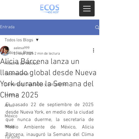
Entrada
Todos los Blogs
aalesa999
Todos los Blogs
23 sept 2025
2 min de lectura
Alicia Bárcena lanza un
Historia de México
llamado global desde Nueva
Gastronomia
York durante la Semana del
Camara de Diputados y Senadores
Clima 2025
Música
El pasado 22 de septiembre de 2025 
Arte
desde Nueva York, en medio de la ciudad 
México
que nunca duerme, la secretaria de 
Moda
Medio Ambiente de México, Alicia 
Bárcena, inauguró la Semana del Clima 
Turismo