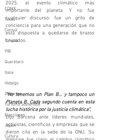
2025, el evento climático más 
CDMX
importante del planeta. Y no fue 
cualquier discurso: fue un grito de 
Texas
conciencia para una generación que no 
Consúl
está dispuesta a quedarse de brazos 
cruzados.
Turquía
PIB
Querétaro
Italia
Hidalgo
Deportes
“No tenemos un Plan B… y tampoco un 
Planeta B. Cada segundo cuenta en esta 
Turismo Sostenible
lucha histórica por la justicia climática”, 
Elecciones
Dijo Bárcena ante líderes mundiales, 
activistas, científicos y empresas que se 
Japón
dieron cita en la sede de la ONU. Su 
Cultura
mensaje fue claro: el cambio climático 