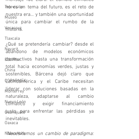
no es un tema del futuro, es el reto de 
Televisión
nuestra era… y también una oportunidad 
Museo
única para cambiar el rumbo de la 
Veracruz
historia.
Tlaxcala
¿Qué se pretendería cambiar? desde el 
Nayarit
abandono de modelos económicos 
destructivos hasta una transformación 
Edo Mex
total hacia economías verdes, justas y 
China
sostenibles, Bárcena dejó claro que 
COPARMEX
Latinoamérica y el Caribe necesitan 
liderar con soluciones basadas en la 
Monterrey
naturaleza, adaptarse al cambio 
Nuevo León
climático y exigir financiamiento 
justo para enfrentar las pérdidas ya 
Guanajuato
inevitables.
Oaxaca
"Necesitamos un cambio de paradigma: 
Nueva York