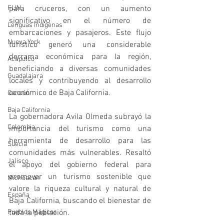
para cruceros, con un aumento 
FLIN
significativo en el número de 
Lenguas Indígenas
embarcaciones y pasajeros. Este flujo 
Nueva York
turístico generó una considerable 
derrama económica para la región, 
Acapulco
beneficiando a diversas comunidades 
Guadalajara
locales y contribuyendo al desarrollo 
económico de Baja California.
Cancún
Baja California
La gobernadora Avila Olmeda subrayó la 
Colombia
importancia del turismo como una 
herramienta de desarrollo para las 
Suecia
comunidades más vulnerables. Resaltó 
Jalisco
el apoyo del gobierno federal para 
promover un turismo sostenible que 
Michoacán
valore la riqueza cultural y natural de 
España
Baja California, buscando el bienestar de 
toda la población.
Pueblos Mágicos