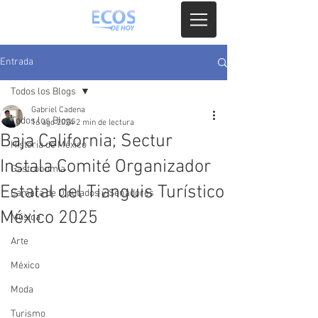
Entrada
Todos los Blogs
Gabriel Cadena
Todos los Blogs
16 ago 2024
2 min de lectura
Baja California; Sectur
Historia de México
Instala Comité Organizador
Gastronomia
Estatal del Tianguis Turístico
Camara de Diputados y Senadores
México 2025
Música
Arte
México
Moda
Turismo