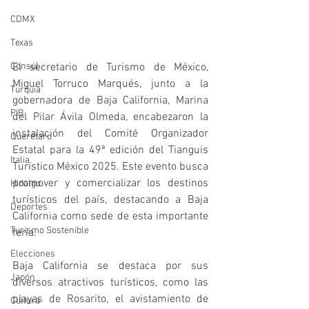
CDMX
Texas
El secretario de Turismo de México, 
Consúl
Miguel Torruco Marqués, junto a la 
Turquía
gobernadora de Baja California, Marina 
PIB
del Pilar Ávila Olmeda, encabezaron la 
instalación del Comité Organizador 
Querétaro
Estatal para la 49ª edición del Tianguis 
Italia
Turístico México 2025. Este evento busca 
promover y comercializar los destinos 
Hidalgo
turísticos del país, destacando a Baja 
Deportes
California como sede de esta importante 
Turismo Sostenible
feria.
Elecciones
Baja California se destaca por sus 
Japón
diversos atractivos turísticos, como las 
playas de Rosarito, el avistamiento de 
Cultura