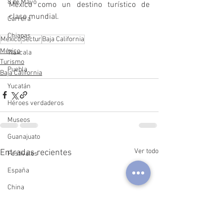
8 de Mayo
México como un destino turístico de 
clase mundial.
Carrera
Chiapas
México
Sectur
Baja California
México
Tlaxcala
Turismo
Puebla
Baja California
Yucatán
Héroes verdaderos
Museos
Guanajuato
Ver todo
Entradas recientes
Festivales
España
China
Argentina
Querétaro