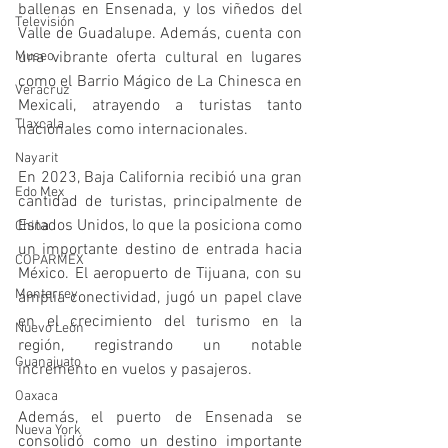
ballenas en Ensenada, y los viñedos del 
Televisión
Valle de Guadalupe. Además, cuenta con 
una vibrante oferta cultural en lugares 
Museo
como el Barrio Mágico de La Chinesca en 
Veracruz
Mexicali, atrayendo a turistas tanto 
Tlaxcala
nacionales como internacionales.
Nayarit
En 2023, Baja California recibió una gran 
Edo Mex
cantidad de turistas, principalmente de 
Estados Unidos, lo que la posiciona como 
China
un importante destino de entrada hacia 
COPARMEX
México. El aeropuerto de Tijuana, con su 
Monterrey
amplia conectividad, jugó un papel clave 
en el crecimiento del turismo en la 
Nuevo León
región, registrando un notable 
Guanajuato
incremento en vuelos y pasajeros.
Oaxaca
Además, el puerto de Ensenada se 
Nueva York
consolidó como un destino importante 