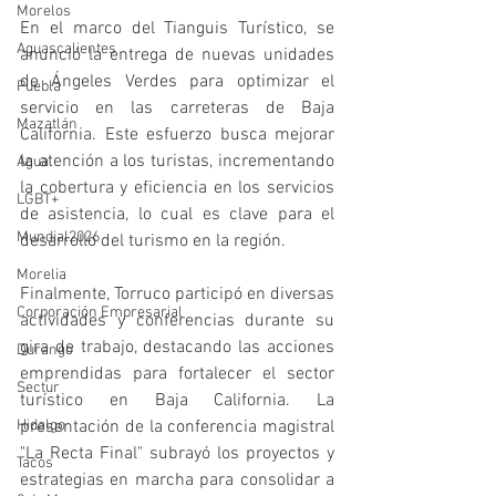
Morelos
En el marco del Tianguis Turístico, se 
Aguascalientes
anunció la entrega de nuevas unidades 
de Ángeles Verdes para optimizar el 
Puebla
servicio en las carreteras de Baja 
Mazatlán
California. Este esfuerzo busca mejorar 
la atención a los turistas, incrementando 
Agua
la cobertura y eficiencia en los servicios 
LGBT+
de asistencia, lo cual es clave para el 
Mundial2026
desarrollo del turismo en la región.
Morelia
Finalmente, Torruco participó en diversas 
Corporación Empresarial
actividades y conferencias durante su 
gira de trabajo, destacando las acciones 
Durango
emprendidas para fortalecer el sector 
Sectur
turístico en Baja California. La 
presentación de la conferencia magistral 
Hidalgo
"La Recta Final" subrayó los proyectos y 
Tacos
estrategias en marcha para consolidar a 