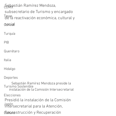
Sebastián Ramírez Mendoza, 
CDMX
subsecretario de Turismo y encargado 
Texas
de la reactivación económica, cultural y 
social 
Consúl
Turquía
PIB
Querétaro
Italia
Hidalgo
Deportes
Sebastián Ramírez Mendoza preside la 
Turismo Sostenible
instalación de la Comisión Intersecretarial
Elecciones
Presidió la instalación de la Comisión 
Japón
Intersecretarial para la Atención, 
Reconstrucción y Recuperación 
Cultura