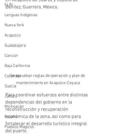
En Acapulco de Juárez y Coyuca de 
FLIN
Benítez, Guerrero, México.
Lenguas Indígenas
Nueva York
Acapulco
Guadalajara
Cancún
Baja California
Se aprueban reglas de operación y plan de 
Colombia
mantenimiento en Acapulco-Coyuca
Suecia
Para coordinar esfuerzos entre distintas 
Jalisco
dependencias del gobierno en la 
Michoacán
reconstrucción y recuperación 
económica de la zona, así como para 
España
fortalecer el desarrollo turístico integral 
Pueblos Mágicos
del puerto.