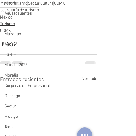
Morelos
México
turismo
Sectur
Cultura
CDMX
secretaría de turismo
Aguascalientes
México
Puebla
Turismo
CDMX
Mazatlán
Agua
LGBT+
Mundial2026
Morelia
Ver todo
Entradas recientes
Corporación Empresarial
Durango
Sectur
Hidalgo
Tacos