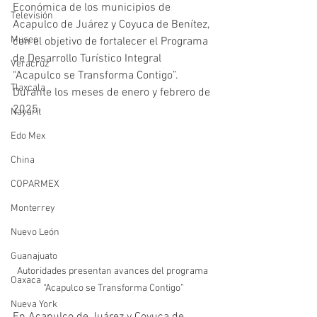
Económica de los municipios de 
Televisión
Acapulco de Juárez y Coyuca de Benítez, 
Museo
con el objetivo de fortalecer el Programa 
de Desarrollo Turístico Integral 
Veracruz
“Acapulco se Transforma Contigo”.
Tlaxcala
Durante los meses de enero y febrero de 
2025.
Nayarit
Edo Mex
China
COPARMEX
Monterrey
Nuevo León
Guanajuato
Autoridades presentan avances del programa 
Oaxaca
“Acapulco se Transforma Contigo”
Nueva York