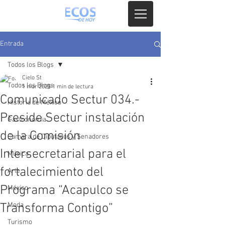
Entrada
Todos los Blogs
Cielo St
Todos los Blogs
1 mar 2025
1 min de lectura
Comunicado Sectur 034.-
Historia de México
Preside Sectur instalación
Gastronomia
de la Comisión
Camara de Diputados y Senadores
Intersecretarial para el
Música
fortalecimiento del
Arte
Programa “Acapulco se
México
Transforma Contigo”
Moda
Turismo