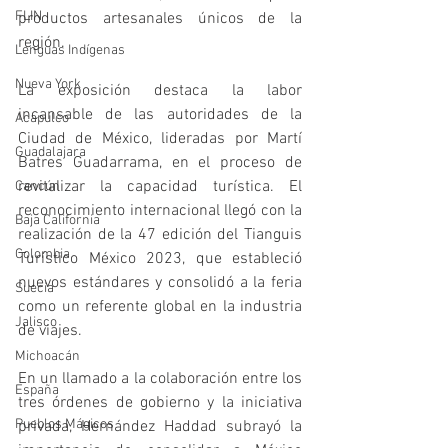
FLIN
productos artesanales únicos de la 
región.
Lenguas Indígenas
Nueva York
La exposición destaca la labor 
incansable de las autoridades de la 
Acapulco
Ciudad de México, lideradas por Martí 
Guadalajara
Batres Guadarrama, en el proceso de 
revitalizar la capacidad turística. El 
Cancún
reconocimiento internacional llegó con la 
Baja California
realización de la 47 edición del Tianguis 
Colombia
Turístico México 2023, que estableció 
nuevos estándares y consolidó a la feria 
Suecia
como un referente global en la industria 
Jalisco
de viajes.
Michoacán
En un llamado a la colaboración entre los 
España
tres órdenes de gobierno y la iniciativa 
Pueblos Mágicos
privada, Hernández Haddad subrayó la 