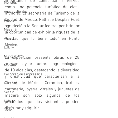
importancia de consolidar a México 
Morelos
como una potencia turística de clase 
Aguascalientes
mundial. La secretaria de Turismo de la 
Ciudad de México, Nathalie Desplas Puel, 
Puebla
agradeció a la Sectur federal por brindar 
Mazatlán
la oportunidad de exhibir la riqueza de la 
"Ciudad que lo tiene todo" en Punto 
Agua
México.
LGBT+
Mundial2026
La exposición presenta obras de 28 
artesanos y productores agroecológicos 
Morelia
de 10 alcaldías, destacando la diversidad 
Corporación Empresarial
y creatividad que caracterizan a la 
Ciudad de México. Cerámica, textiles, 
Durango
cartonería, joyería, vitrales y juguetes de 
Sectur
madera son solo algunos de los 
Hidalgo
productos que los visitantes pueden 
disfrutar y adquirir.
Tacos