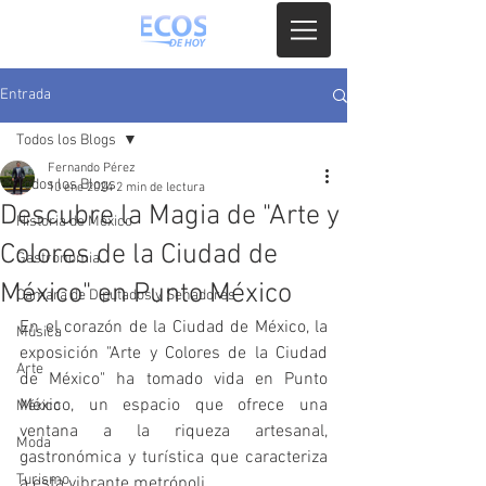
Entrada
Todos los Blogs
Fernando Pérez
Todos los Blogs
10 ene 2024
2 min de lectura
Descubre la Magia de "Arte y
Historia de México
Colores de la Ciudad de
Gastronomia
México" en Punto México
Camara de Diputados y Senadores
En el corazón de la Ciudad de México, la 
Música
exposición "Arte y Colores de la Ciudad 
Arte
de México" ha tomado vida en Punto 
México, un espacio que ofrece una 
México
ventana a la riqueza artesanal, 
Moda
gastronómica y turística que caracteriza 
Turismo
a esta vibrante metrópoli.