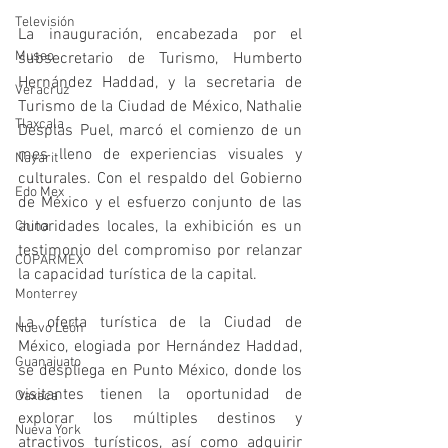
Televisión
La inauguración, encabezada por el 
Museo
subsecretario de Turismo, Humberto 
Hernández Haddad, y la secretaria de 
Veracruz
Turismo de la Ciudad de México, Nathalie 
Tlaxcala
Desplas Puel, marcó el comienzo de un 
mes lleno de experiencias visuales y 
Nayarit
culturales. Con el respaldo del Gobierno 
Edo Mex
de México y el esfuerzo conjunto de las 
autoridades locales, la exhibición es un 
China
testimonio del compromiso por relanzar 
COPARMEX
la capacidad turística de la capital.
Monterrey
La oferta turística de la Ciudad de 
Nuevo León
México, elogiada por Hernández Haddad, 
Guanajuato
se despliega en Punto México, donde los 
visitantes tienen la oportunidad de 
Oaxaca
explorar los múltiples destinos y 
Nueva York
atractivos turísticos, así como adquirir 