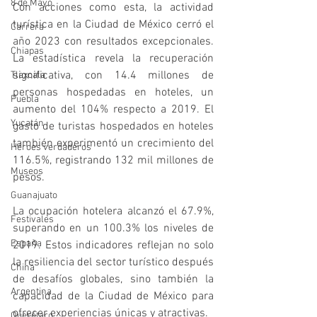
8 de Mayo
Con acciones como esta, la actividad 
turística en la Ciudad de México cerró el 
Carrera
año 2023 con resultados excepcionales. 
Chiapas
La estadística revela la recuperación 
significativa, con 14.4 millones de 
Tlaxcala
personas hospedadas en hoteles, un 
Puebla
aumento del 104% respecto a 2019. El 
Yucatán
gasto de turistas hospedados en hoteles 
también experimentó un crecimiento del 
Héroes verdaderos
116.5%, registrando 132 mil millones de 
Museos
pesos.
Guanajuato
La ocupación hotelera alcanzó el 67.9%, 
Festivales
superando en un 100.3% los niveles de 
España
2019. Estos indicadores reflejan no solo 
la resiliencia del sector turístico después 
China
de desafíos globales, sino también la 
Argentina
capacidad de la Ciudad de México para 
ofrecer experiencias únicas y atractivas.
Querétaro