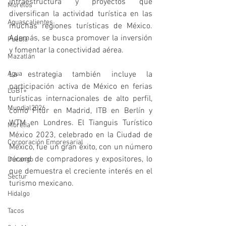
infraestructura y proyectos que 
Morelos
diversifican la actividad turística en las 
Aguascalientes
muchas regiones turísticas de México. 
Además, se busca promover la inversión 
Puebla
y fomentar la conectividad aérea.
Mazatlán
Agua
La estrategia también incluye la 
participación activa de México en ferias 
LGBT+
turísticas internacionales de alto perfil, 
Mundial2026
como Fitur en Madrid, ITB en Berlín y 
WTM en Londres. El Tianguis Turístico 
Morelia
México 2023, celebrado en la Ciudad de 
Corporación Empresarial
México, fue un gran éxito, con un número 
récord de compradores y expositores, lo 
Durango
que demuestra el creciente interés en el 
Sectur
turismo mexicano.
Hidalgo
Tacos