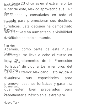
que tenía 23 oficinas en el extranjero. En 
Televisión
lugar de esto, México aprovechó sus 147 
Museo
embajadas y consulados en todo el 
mundo para promocionar sus destinos 
Veracruz
turísticos. Esta decisión ha demostrado 
Tlaxcala
ser efectiva y ha aumentado la visibilidad 
de México en todo el mundo.
Nayarit
Edo Mex
Además, como parte de esta nueva 
China
estrategia, se lleva a cabo el curso en 
línea "Fundamentos de la Promoción 
COPARMEX
Turística" dirigido a los miembros del 
Monterrey
Servicio Exterior Mexicano. Esto ayuda a 
fortalecer sus capacidades para 
Nuevo León
promover destinos turísticos y garantiza 
Guanajuato
que estén bien preparados para 
Oaxaca
representar a México en el extranjero. 
Nueva York