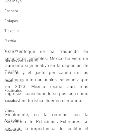
8 de Mayo
Carrera
Chiapas
Tlaxcala
Puebla
Yucatán
Este enfoque se ha traducido en 
resultados tangibles. México ha visto un 
Héroes verdaderos
aumento significativo en la captación de 
Museos
divisas y el gasto per cápita de los 
visitantes internacionales. Se espera que 
Guanajuato
en 2023, México reciba aún más 
Festivales
ingresos, consolidando su posición como 
un destino turístico líder en el mundo.
España
China
Finalmente, en la reunión con la 
Argentina
Secretaria de Relaciones Exteriores, se 
discutió la importancia de facilitar el 
Querétaro