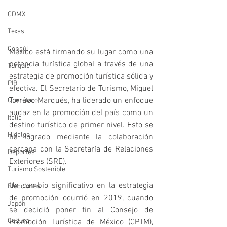
CDMX
Texas
Consúl
México está firmando su lugar como una 
potencia turística global a través de una 
Turquía
estrategia de promoción turística sólida y 
PIB
efectiva. El Secretario de Turismo, Miguel 
Torruco Marqués, ha liderado un enfoque 
Querétaro
audaz en la promoción del país como un 
Italia
destino turístico de primer nivel. Esto se 
Hidalgo
ha logrado mediante la colaboración 
cercana con la Secretaría de Relaciones 
Deportes
Exteriores (SRE).
Turismo Sostenible
Un cambio significativo en la estrategia 
Elecciones
de promoción ocurrió en 2019, cuando 
Japón
se decidió poner fin al Consejo de 
Cultura
Promoción Turística de México (CPTM), 