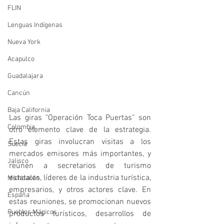
FLIN
Lenguas Indígenas
Nueva York
Acapulco
Guadalajara
Cancún
Baja California
Las giras "Operación Toca Puertas" son 
Colombia
otro elemento clave de la estrategia. 
Estas giras involucran visitas a los 
Suecia
mercados emisores más importantes, y 
Jalisco
reúnen a secretarios de turismo 
estatales, líderes de la industria turística, 
Michoacán
empresarios, y otros actores clave. En 
España
estas reuniones, se promocionan nuevos 
Pueblos Mágicos
productos turísticos, desarrollos de 