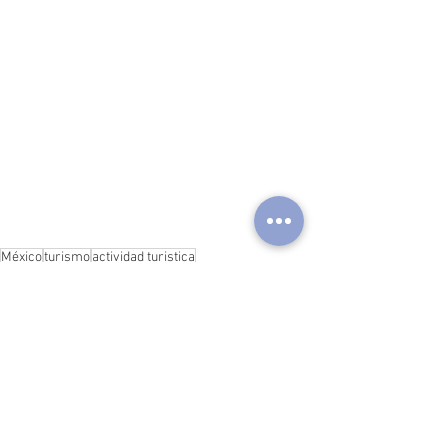
México
turismo
actividad turistica
secretaría de turismo
arte
cultura
Historia de México
Arte