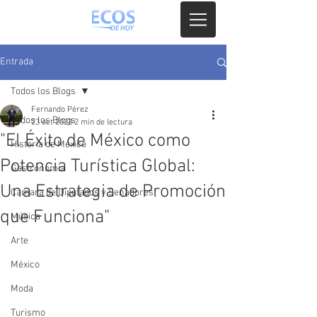
Entrada
Todos los Blogs
Fernando Pérez
Todos los Blogs
23 oct 2023
2 min de lectura
"El Éxito de México como
Historia de México
Potencia Turística Global:
Gastronomia
Una Estrategia de Promoción
Camara de Diputados y Senadores
que Funciona"
Música
Arte
México
Moda
Turismo