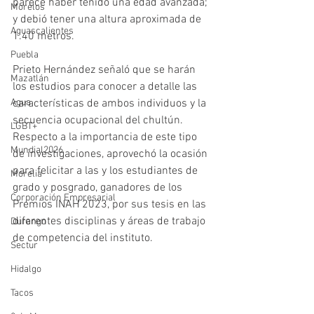
parece haber tenido una edad avanzada; 
Morelos
y debió tener una altura aproximada de 
Aguascalientes
1.40 metros. 
Puebla
Prieto Hernández señaló que se harán 
Mazatlán
los estudios para conocer a detalle las 
Agua
características de ambos individuos y la 
secuencia ocupacional del chultún. 
LGBT+
Respecto a la importancia de este tipo 
Mundial2026
de investigaciones, aprovechó la ocasión 
para felicitar a las y los estudiantes de 
Morelia
grado y posgrado, ganadores de los 
Corporación Empresarial
Premios INAH 2023, por sus tesis en las 
diferentes disciplinas y áreas de trabajo 
Durango
de competencia del instituto.
Sectur
Hidalgo
Tacos