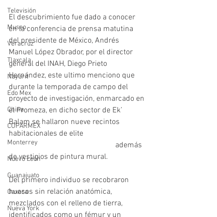
Televisión
El descubrimiento fue dado a conocer 
Museo
en la conferencia de prensa matutina 
del presidente de México, Andrés 
Veracruz
Manuel López Obrador, por el director 
Tlaxcala
general del INAH, Diego Prieto 
Hernández, este ultimo menciono que 
Nayarit
durante la temporada de campo del 
Edo Mex
proyecto de investigación, enmarcado en 
China
el Promeza, en dicho sector de Ek’ 
Balam se hallaron nueve recintos 
COPARMEX
habitacionales de elite                                
Monterrey
                                                       además 
de vestigios de pintura mural.
Nuevo León
Guanajuato
Del primero individuo se recobraron 
huesos sin relación anatómica, 
Oaxaca
mezclados con el relleno de tierra, 
Nueva York
identificados como un fémur y un 