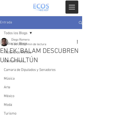
Entrada
Todos los Blogs
Diego Romero
Todos los Blogs
8 dic 2023
2 min de lectura
EN EK´BALAM DESCUBREN
Historia de México
UN CHULTÚN
Gastronomia
Camara de Diputados y Senadores
Música
Arte
México
Moda
Turismo