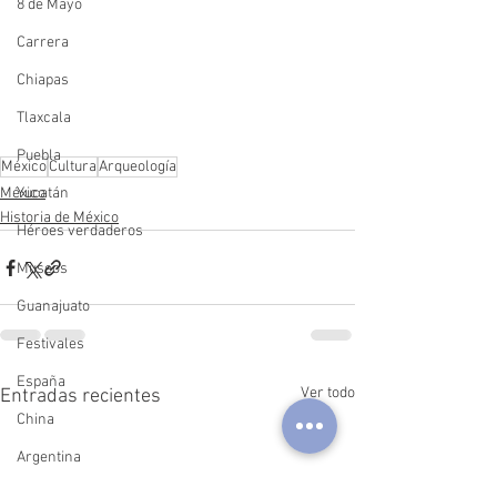
8 de Mayo
Carrera
Chiapas
Tlaxcala
Puebla
México
Cultura
Arqueología
Yucatán
México
Historia de México
Héroes verdaderos
Museos
Guanajuato
Festivales
España
Ver todo
Entradas recientes
China
Argentina
Querétaro