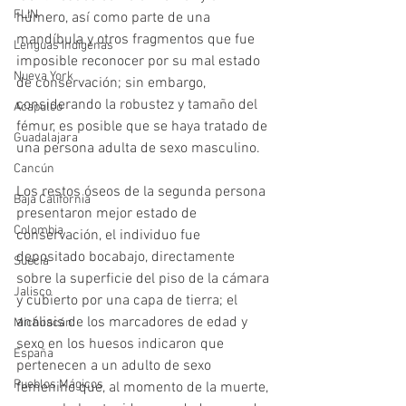
FLIN
húmero, así como parte de una 
mandíbula y otros fragmentos que fue 
Lenguas Indígenas
imposible reconocer por su mal estado 
Nueva York
de conservación; sin embargo, 
considerando la robustez y tamaño del 
Acapulco
fémur, es posible que se haya tratado de 
Guadalajara
una persona adulta de sexo masculino.
Cancún
Los restos óseos de la segunda persona 
Baja California
presentaron mejor estado de 
Colombia
conservación, el individuo fue 
depositado bocabajo, directamente 
Suecia
sobre la superficie del piso de la cámara 
Jalisco
y cubierto por una capa de tierra; el 
análisis de los marcadores de edad y 
Michoacán
sexo en los huesos indicaron que 
España
pertenecen a un adulto de sexo 
Pueblos Mágicos
femenino que, al momento de la muerte, 