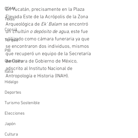
CDMX
En Yucatán, precisamente en la Plaza 
Elevada Este de la Acrópolis de la Zona 
Texas
Arqueológica de 
Ek’ Balam
 se encontró 
Consúl
un 
chultún o depósito de agua
, este fue 
utilizado como cámara funeraria ya que 
Turquía
se encontraron dos individuos, mismos 
PIB
que recuperó un equipo de la Secretaría 
de Cultura de Gobierno de México, 
Querétaro
adscrito al Instituto Nacional de 
Italia
Antropología e Historia (INAH). 
Hidalgo
Deportes
Turismo Sostenible
Elecciones
Japón
Cultura