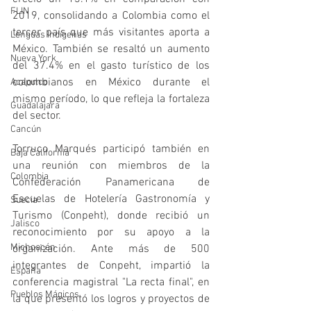
FLIN
2019, consolidando a Colombia como el 
tercer país que más visitantes aporta a 
Lenguas Indígenas
México. También se resaltó un aumento 
Nueva York
del 37.4% en el gasto turístico de los 
colombianos en México durante el 
Acapulco
mismo período, lo que refleja la fortaleza 
Guadalajara
del sector.
Cancún
Torruco Marqués participó también en 
Baja California
una reunión con miembros de la 
Colombia
Confederación Panamericana de 
Escuelas de Hotelería Gastronomía y 
Suecia
Turismo (Conpeht), donde recibió un 
Jalisco
reconocimiento por su apoyo a la 
Michoacán
organización. Ante más de 500 
integrantes de Conpeht, impartió la 
España
conferencia magistral "La recta final", en 
Pueblos Mágicos
la que presentó los logros y proyectos de 