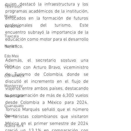
quien destacó la infraestructura y los 
Televisión
programas académicos de la institución, 
Museo
enfocados en la formación de futuros 
profesionales del turismo. Este 
Veracruz
encuentro subrayó la importancia de la 
Tlaxcala
educación como motor para el desarrollo 
turístico.
Nayarit
Edo Mex
Además, el secretario sostuvo una 
China
reunión con Arturo Bravo, viceministro 
de Turismo de Colombia, donde se 
COPARMEX
discutió el incremento en el flujo de 
Monterrey
viajeros entre ambos países, destacando 
la programación de más de 6,300 vuelos 
Nuevo León
desde Colombia a México para 2024. 
Guanajuato
Torruco Marqués señaló que el número 
Oaxaca
de turistas colombianos que visitaron 
México en el primer semestre de 2024 
Nueva York
creció un 13.1% en comparación con 