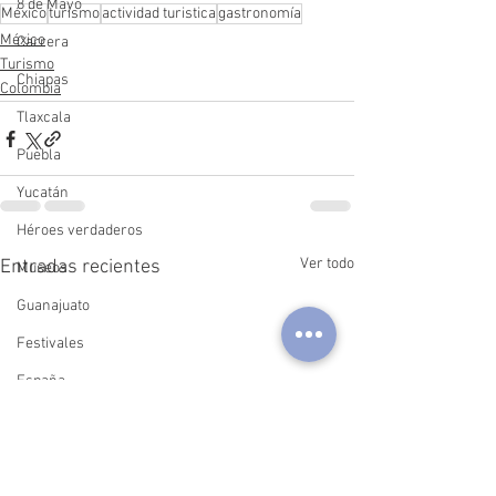
8 de Mayo
México
turismo
actividad turistica
gastronomía
México
Carrera
Turismo
Chiapas
Colombia
Tlaxcala
Puebla
Yucatán
Héroes verdaderos
Ver todo
Entradas recientes
Museos
Guanajuato
Festivales
España
China
Argentina
Querétaro