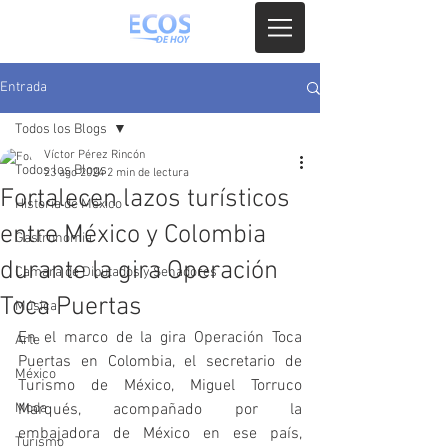
Entrada
Todos los Blogs
Víctor Pérez Rincón
Todos los Blogs
23 ago 2024
2 min de lectura
Fortalecen lazos turísticos
Historia de México
entre México y Colombia
Gastronomia
durante la gira Operación
Camara de Diputados y Senadores
Toca Puertas
Música
En el marco de la gira Operación Toca 
Arte
Puertas en Colombia, el secretario de 
México
Turismo de México, Miguel Torruco 
Moda
Marqués, acompañado por la 
embajadora de México en ese país, 
Turismo