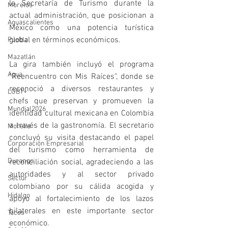
la Secretaría de Turismo durante la 
Morelos
actual administración, que posicionan a 
Aguascalientes
México como una potencia turística 
global en términos económicos.
Puebla
Mazatlán
La gira también incluyó el programa 
Agua
"Reencuentro con Mis Raíces", donde se 
reconoció a diversos restaurantes y 
LGBT+
chefs que preservan y promueven la 
Mundial2026
identidad cultural mexicana en Colombia 
a través de la gastronomía. El secretario 
Morelia
concluyó su visita destacando el papel 
Corporación Empresarial
del turismo como herramienta de 
Durango
reconciliación social, agradeciendo a las 
autoridades y al sector privado 
Sectur
colombiano por su cálida acogida y 
Hidalgo
apoyo al fortalecimiento de los lazos 
bilaterales en este importante sector 
Tacos
económico.