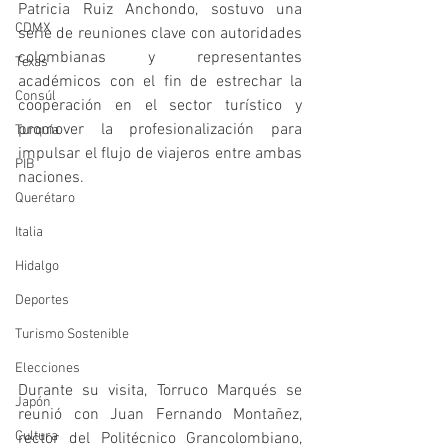
Patricia Ruiz Anchondo, sostuvo una 
CDMX
serie de reuniones clave con autoridades 
colombianas y representantes 
Texas
académicos con el fin de estrechar la 
Consúl
cooperación en el sector turístico y 
promover la profesionalización para 
Turquía
impulsar el flujo de viajeros entre ambas 
PIB
naciones.
Querétaro
Italia
Hidalgo
Deportes
Turismo Sostenible
Elecciones
Durante su visita, Torruco Marqués se 
Japón
reunió con Juan Fernando Montañez, 
Cultura
rector del Politécnico Grancolombiano, 