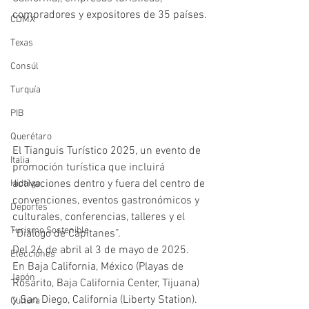
compradores y expositores de 35 países.
CDMX
Texas
Consúl
Turquía
PIB
Querétaro
El Tianguis Turístico 2025, un evento de 
Italia
promoción turística que incluirá 
activaciones dentro y fuera del centro de 
Hidalgo
convenciones, eventos gastronómicos y 
Deportes
culturales, conferencias, talleres y el 
Turismo Sostenible
“Diálogo de Capitanes”.
Del 26 de abril al 3 de mayo de 2025.
Elecciones
En Baja California, México (Playas de 
Japón
Rosarito, Baja California Center, Tijuana) 
y San Diego, California (Liberty Station).
Cultura