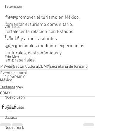
Televisión
Museo
Para promover el turismo en México, 
fomentar el turismo comunitario, 
Veracruz
fortalecer la relación con Estados 
Tlaxcala
Unidos y atraer visitantes 
internacionales mediante experiencias 
Nayarit
culturales, gastronómicas y 
Edo Mex
empresariales.
México
Sectur
Cultura
CDMX
secretaría de turismo
China
Evento cultural
COPARMEX
México
Turismo
Monterrey
CDMX
Nuevo León
Guanajuato
Oaxaca
Nueva York