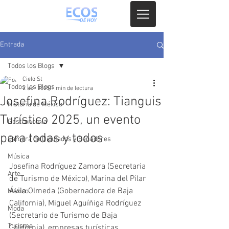
Entrada
Todos los Blogs
Cielo St
Todos los Blogs
2 abr 2025
1 min de lectura
Josefina Rodríguez: Tianguis
Historia de México
Turístico 2025, un evento
Gastronomia
para todas y todos
Camara de Diputados y Senadores
Música
Josefina Rodríguez Zamora (Secretaria 
Arte
de Turismo de México), Marina del Pilar 
Ávila Olmeda (Gobernadora de Baja 
México
California), Miguel Aguíñiga Rodríguez 
Moda
(Secretario de Turismo de Baja 
Turismo
California), empresas turísticas, 