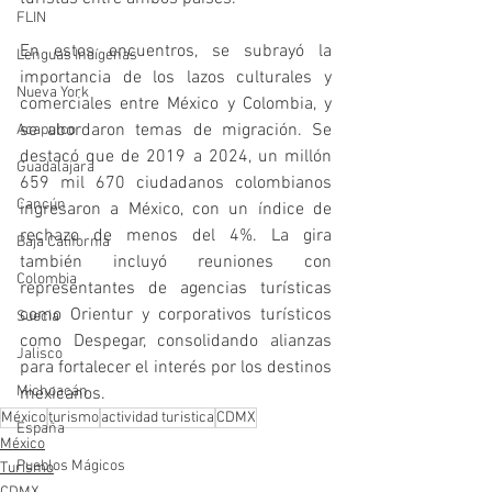
FLIN
En estos encuentros, se subrayó la 
Lenguas Indígenas
importancia de los lazos culturales y 
Nueva York
comerciales entre México y Colombia, y 
se abordaron temas de migración. Se 
Acapulco
destacó que de 2019 a 2024, un millón 
Guadalajara
659 mil 670 ciudadanos colombianos 
Cancún
ingresaron a México, con un índice de 
rechazo de menos del 4%. La gira 
Baja California
también incluyó reuniones con 
Colombia
representantes de agencias turísticas 
como Orientur y corporativos turísticos 
Suecia
como Despegar, consolidando alianzas 
Jalisco
para fortalecer el interés por los destinos 
Michoacán
mexicanos.
México
turismo
actividad turistica
CDMX
España
México
Pueblos Mágicos
Turismo