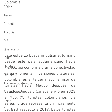
Colombia. 
CDMX
Texas
Consúl
Turquía
PIB
Querétaro
Este esfuerzo busca impulsar el turismo 
Italia
desde este país sudamericano hacia 
Hidalgo
México, así como mejorar la conectividad 
aérea y fomentar inversiones bilaterales. 
Deportes
Colombia, es el tercer mayor emisor de 
Turismo Sostenible
turistas hacia México después de 
Estados Unidos y Canadá, envió en 2023 
Elecciones
a 735,175 turistas colombianos vía 
Japón
aérea, lo que representa un incremento 
Cultura
del 22% respecto a 2019. Estos turistas 