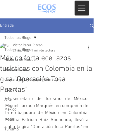
Entrada
Todos los Blogs
Víctor Pérez Rincón
Todos los Blogs
21 ago 2024
1 min de lectura
México fortalece lazos
Historia de México
turísticos con Colombia en la
Gastronomia
gira "Operación Toca
Camara de Diputados y Senadores
Puertas"
Música
El secretario de Turismo de México, 
Arte
Miguel Torruco Marqués, en compañía de 
México
la embajadora de México en Colombia, 
Moda
Martha Patricia Ruiz Anchondo, llevó a 
cabo la gira "Operación Toca Puertas" en 
Turismo