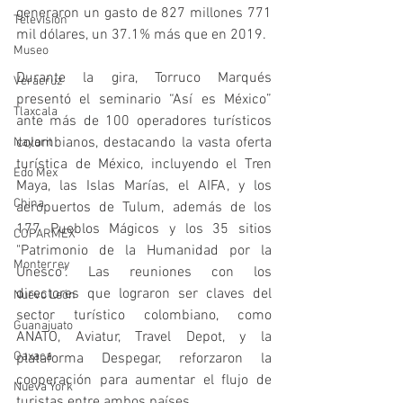
generaron un gasto de 827 millones 771 
Televisión
mil dólares, un 37.1% más que en 2019.
Museo
Durante la gira, Torruco Marqués 
Veracruz
presentó el seminario “Así es México” 
Tlaxcala
ante más de 100 operadores turísticos 
colombianos, destacando la vasta oferta 
Nayarit
turística de México, incluyendo el Tren 
Edo Mex
Maya, las Islas Marías, el AIFA, y los 
China
aeropuertos de Tulum, además de los 
177 Pueblos Mágicos y los 35 sitios 
COPARMEX
"Patrimonio de la Humanidad por la 
Monterrey
Unesco". Las reuniones con los 
directores que lograron ser claves del 
Nuevo León
sector turístico colombiano, como 
Guanajuato
ANATO, Aviatur, Travel Depot, y la 
Oaxaca
plataforma Despegar, reforzaron la 
cooperación para aumentar el flujo de 
Nueva York
turistas entre ambos países.