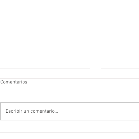
Comentarios
Escribir un comentario...
Más de 45 eventos celebrarán
Teuchitlán: 
el día de muertos en el país
un altar para