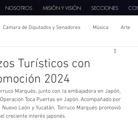
NOSOTROS
MISIÓN Y VISIÓN
SECCIONES
CO
Camara de Diputados y Senadores
Música
Arte
Consúl
Turquía
PIB
Querétaro
Italia
os Turísticos con
romoción 2024
cciones
Japón
Cultura
Televisión
Museo
orruco Marqués, junto con la embajadora en Japón, 
ra Operación Toca Puertas en Japón. Acompañado por 
China
COPARMEX
Monterrey
a, Nuevo León y Yucatán, Torruco Marqués promovió 
el creciente interés japonés.