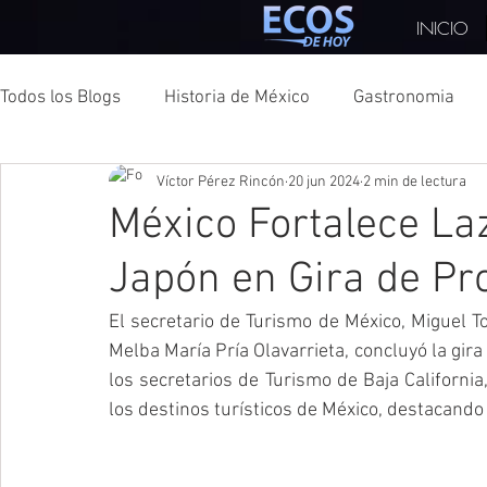
INICIO
Todos los Blogs
Historia de México
Gastronomia
Víctor Pérez Rincón
20 jun 2024
2 min de lectura
México
Moda
Turismo
CDMX
Texas
México Fortalece Laz
Japón en Gira de P
Hidalgo
Deportes
Turismo Sostenible
Ele
El secretario de Turismo de México, Miguel T
Melba María Pría Olavarrieta, concluyó la gi
Veracruz
Tlaxcala
Nayarit
Edo Mex
los secretarios de Turismo de Baja Californi
los destinos turísticos de México, destacando 