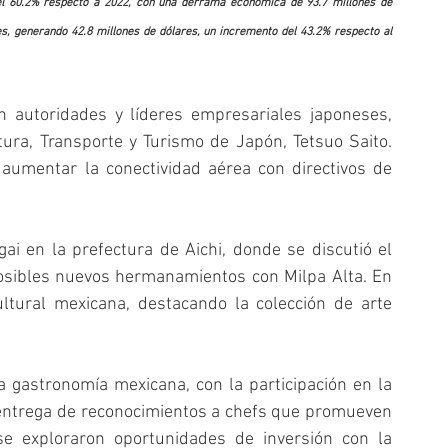
el 60.2% respecto a 2022, con una derrama económica de 93.7 millones de 
es, generando 42.8 millones de dólares, un incremento del 43.2% respecto al 
n autoridades y líderes empresariales japoneses, 
tura, Transporte y Turismo de Japón, Tetsuo Saito. 
aumentar la conectividad aérea con directivos de 
i en la prefectura de Aichi, donde se discutió el 
sibles nuevos hermanamientos con Milpa Alta. En 
ultural mexicana, destacando la colección de arte 
a gastronomía mexicana, con la participación en la 
entrega de reconocimientos a chefs que promueven 
se exploraron oportunidades de inversión con la 