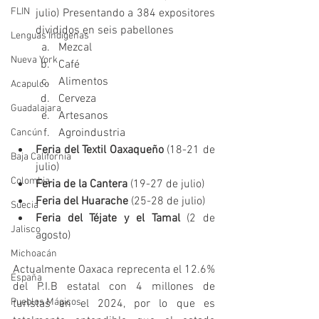
FLIN
julio) Presentando a 384 expositores 
divididos en seis pabellones 
Lenguas Indígenas
Mezcal
Nueva York
Café
Alimentos
Acapulco
Cerveza
Guadalajara
Artesanos
Agroindustria
Cancún
Feria del Textil Oaxaqueño
 (18-21 de 
Baja California
julio)
Colombia
Feria de la Cantera 
(19-27 de julio)
Feria del Huarache
 (25-28 de julio)
Suecia
Feria del Téjate y el Tamal 
(2 de 
Jalisco
agosto)
Michoacán
Actualmente Oaxaca reprecenta el 12.6% 
España
del P.I.B estatal con 4 millones de 
Pueblos Mágicos
turistas en el 2024, por lo que es 