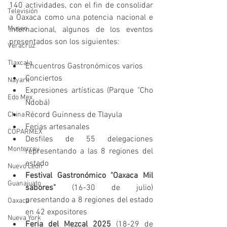
140 actividades, con el fin de consolidar 
Televisión
a Oaxaca como una potencia nacional e 
Museo
internacional, algunos de los eventos 
presentados son los siguientes:
Veracruz
Tlaxcala
Encuentros Gastronómicos varios
Conciertos
Nayarit
Expresiones artísticas (Parque "Cho 
Edo Mex
Ndobá)
Récord Guinness de Tlayula
China
Ferias artesanales
COPARMEX
Desfiles de 55 delegaciones 
Monterrey
representando a las 8 regiones del 
estado
Nuevo León
Festival Gastronómico "Oaxaca Mil 
Guanajuato
sabores"
 (16-30 de julio) 
presentando a 8 regiones del estado 
Oaxaca
en 42 expositores
Nueva York
Feria del Mezcal 2025 
(18-29 de 