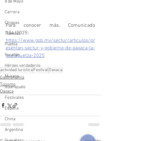
8 de Mayo
Carrera
Chiapas
Para conocer más, Comunicado 
104/2025: 
Tlaxcala
https://www.gob.mx/sectur/articulos/pr
Puebla
esentan-sectur-y-gobierno-de-oaxaca-la-
Yucatán
guelaguetza-2025
Héroes verdaderos
actividad turistica
Festival
Oaxaca
Museos
Gastronomia
Turismo
Guanajuato
Oaxaca
Festivales
España
China
Argentina
Querétaro