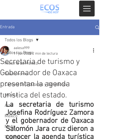
Entrada
Todos los Blogs
aalesa999
Todos los Blogs
11 jun 2025
2 min de lectura
Secretaria de turismo y
Historia de México
Gobernador de Oaxaca
Gastronomia
presentan la agenda
Camara de Diputados y Senadores
turística del estado.
Música
La secretaria de turismo 
Arte
Josefina Rodríguez Zamora 
México
y el gobernador de Oaxaca 
Moda
Salomón Jara cruz dieron a 
conocer la agenda turística 
Turismo