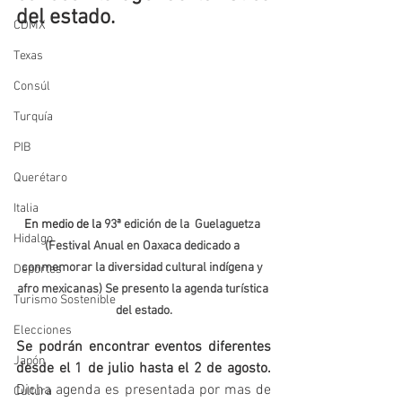
del estado.
CDMX
Texas
Consúl
Turquía
PIB
Querétaro
Italia
En medio de la 
93ª edición de la
Guelaguetza 
Hidalgo
(Festival Anual en Oaxaca dedicado a 
conmemorar la diversidad cultural indígena y 
Deportes
afro mexicanas) Se presento la agenda turística 
Turismo Sostenible
del estado.
Elecciones
Se podrán encontrar eventos diferentes 
Japón
desde el 1 de julio hasta el 2 de agosto.
Dicha agenda es presentada por mas de 
Cultura