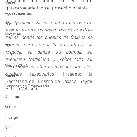
totalmente entendible que el estado 
Morelos
quiera sacarle todo el provecho posible.
Aguascalientes
“La Guelaguetza es mucho más que un 
Puebla
evento, es una expresión viva de nuestras 
Mazatlán
raíces, donde los pueblos de Oaxaca se 
reúnen para compartir su cultura, su 
Agua
música, su danza, su comida, su 
LGBT+
medicina tradicional y, sobre todo, su 
Mundial2026
espíritu de esta hermandad que une a los 
pueblos oaxaqueños” 
Presento la 
Morelia
Secretaria de Turismo de Oaxaca, Saymi 
Corporación Empresarial
Pineda Velasco
Durango
Sectur
Hidalgo
Tacos