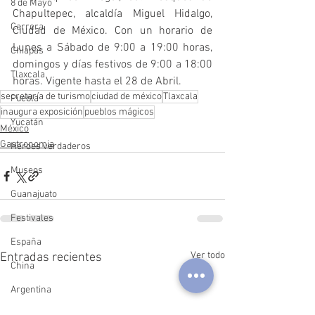
8 de Mayo
Chapultepec, alcaldía Miguel Hidalgo, 
Carrera
Ciudad de México. Con un horario de 
Lunes a Sábado de 9:00 a 19:00 horas, 
Chiapas
domingos y días festivos de 9:00 a 18:00 
Tlaxcala
horas. Vigente hasta el 28 de Abril.
secretaría de turismo
ciudad de méxico
Tlaxcala
Puebla
inaugura exposición
pueblos mágicos
Yucatán
México
Gastronomia
Héroes verdaderos
Museos
Guanajuato
Festivales
España
Ver todo
Entradas recientes
China
Argentina
Querétaro