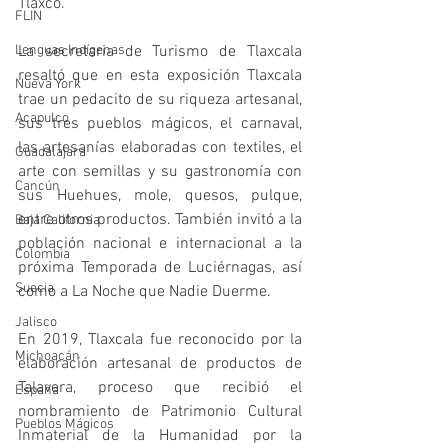
Tlaxco.
FLIN
Lenguas Indígenas
La secretaria de Turismo de Tlaxcala 
resaltó que en esta exposición Tlaxcala 
Nueva York
trae un pedacito de su riqueza artesanal, 
Acapulco
sus tres pueblos mágicos, el carnaval, 
las artesanías elaboradas con textiles, el 
Guadalajara
arte con semillas y su gastronomía con 
Cancún
sus Huehues, mole, quesos, pulque, 
entre otros productos. También invitó a la 
Baja California
población nacional e internacional a la 
Colombia
próxima Temporada de Luciérnagas, así 
Suecia
como a La Noche que Nadie Duerme.
Jalisco
En 2019, Tlaxcala fue reconocido por la 
Michoacán
elaboración artesanal de productos de 
Talavera, proceso que recibió el 
España
nombramiento de Patrimonio Cultural 
Pueblos Mágicos
Inmaterial de la Humanidad por la 