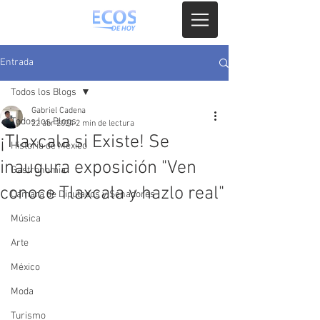
Entrada
Todos los Blogs
Gabriel Cadena
Todos los Blogs
22 abr 2024
2 min de lectura
¡Tlaxcala si Existe! Se
Historia de México
inaugura exposición "Ven
Gastronomia
conoce Tlaxcala y hazlo real"
Camara de Diputados y Senadores
Música
Arte
México
Moda
Turismo