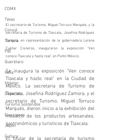
CDMX
Texas
El secretario de Turismo, Miguel Torruco Marqués, y la 
Consúl
secretaria de Turismo de Tlaxcala, Josefina Rodríguez 
Turquía
Zamora, en representación de la gobernadora Lorena 
Cuéllar Cisneros, inauguraron la exposición “Ven 
PIB
conoce Tlaxcala y hazlo real”, en Punto México.
Querétaro
Se inaugura la exposición "Ven conoce 
Italia
Tlaxcala y hazlo real" en la Ciudad de 
Hidalgo
México. La secretaria de Turismo de 
Tlaxcala, Josefina Rodríguez Zamora, y el 
Deportes
secretario de Turismo, Miguel Torruco 
Turismo Sostenible
Marqués, dieron inicio a la exhibición del 
Elecciones
mosaico de los productos artesanales, 
gastronómicos y turísticos de Tlaxcala.
Japón
Cultura
El titular de la secretaría de turismo 