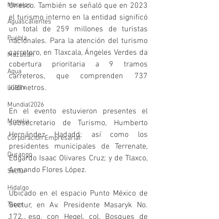
Morelos
Unesco. También se señaló que en 2023 
el turismo interno en la entidad significó 
Aguascalientes
un total de 259 millones de turistas 
Puebla
nacionales. Para la atención del turismo 
carretero, en Tlaxcala, Ángeles Verdes da 
Mazatlán
cobertura prioritaria a 9 tramos 
Agua
carreteros, que comprenden 737 
kilómetros.
LGBT+
Mundial2026
En el evento estuvieron presentes el 
Morelia
subsecretario de Turismo, Humberto 
Hernández Hadadd; así como los 
Corporación Empresarial
presidentes municipales de Terrenate, 
Durango
Edgardo Isaac Olivares Cruz; y de Tlaxco, 
Armando Flores López.
Sectur
Hidalgo
Ubicado en el espacio Punto México de 
Tacos
Sectur, en Av. Presidente Masaryk No. 
172, esq. con Hegel, col. Bosques de 