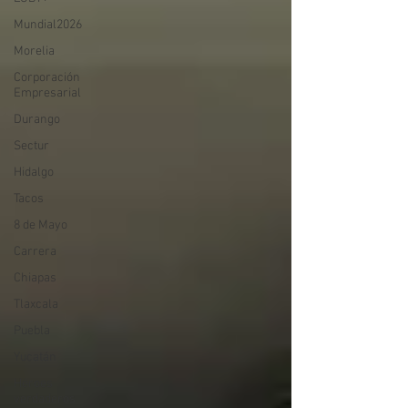
Mundial2026
Morelia
Corporación
Empresarial
Durango
Sectur
Hidalgo
Tacos
8 de Mayo
Carrera
Chiapas
Tlaxcala
Puebla
Yucatán
Héroes
verdaderos