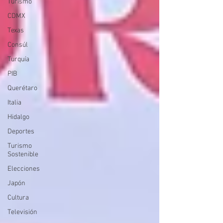
Turismo
CDMX
Texas
Consúl
Turquía
PIB
Querétaro
Italia
Hidalgo
Deportes
Turismo
Sostenible
Elecciones
Japón
Cultura
Televisión