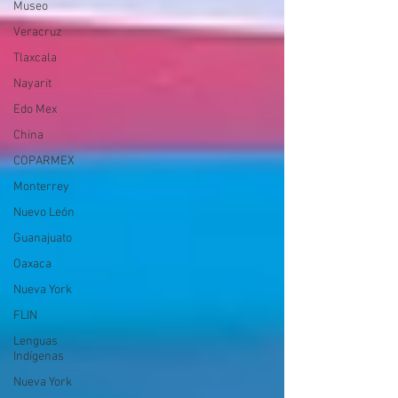
Museo
Veracruz
Tlaxcala
Nayarit
Edo Mex
China
COPARMEX
Monterrey
Nuevo León
Guanajuato
Oaxaca
Nueva York
FLIN
Lenguas
Indígenas
Nueva York