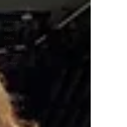
Museos
Guanajuato
Festivales
España
China
Argentina
Querétaro
chiapas