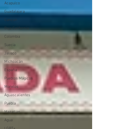
Acapulco
Guadalajara
Cancún
Baja California
Colombia
Suecia
Jalisco
Michoacán
España
Pueblos Mágicos
Morelos
Aguascalientes
Puebla
Mazatlán
Agua
LGBT+