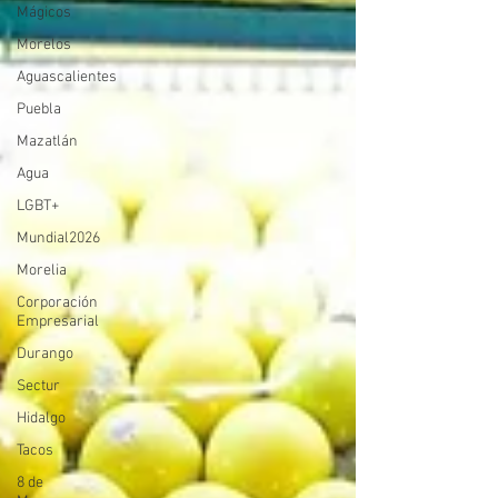
Mágicos
Morelos
Aguascalientes
Puebla
Mazatlán
Agua
LGBT+
Mundial2026
Morelia
Corporación
Empresarial
Durango
Sectur
Hidalgo
Tacos
8 de