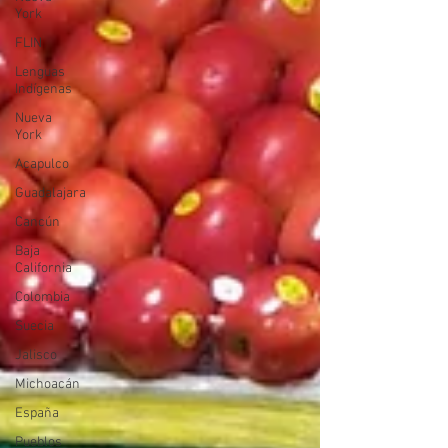
York
FLIN
Lenguas
Indígenas
Nueva
York
Acapulco
Guadalajara
Cancún
Baja
California
Colombia
Suecia
Jalisco
Michoacán
España
Pueblos