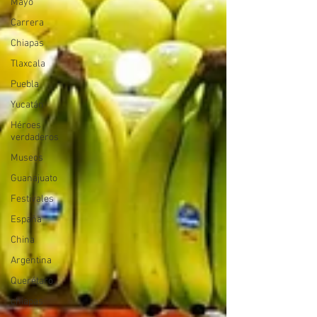
Mayo
Carrera
Chiapas
Tlaxcala
Puebla
Yucatán
Héroes
verdaderos
Museos
Guanajuato
Festivales
España
China
Argentina
Querétaro
chiapas