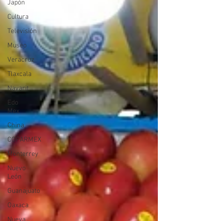
Japón
Cultura
Televisión
Museo
Veracruz
Tlaxcala
Nayarit
Edo
Mex
China
COPARMEX
Monterrey
Nuevo
León
Guanajuato
Oaxaca
Nueva