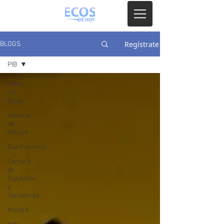
Regístrate
BLOGS
PIB
Todos
los
Blogs
Historia
de
México
Gastronomia
Camara
de
Diputados
y
Senadores
Música