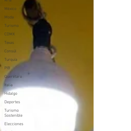
Arte
México
Moda
Turismo
CDMX
Texas
Consúl
Turquía
PIB
Querétaro
Italia
Hidalgo
Deportes
Turismo
Sostenible
Elecciones