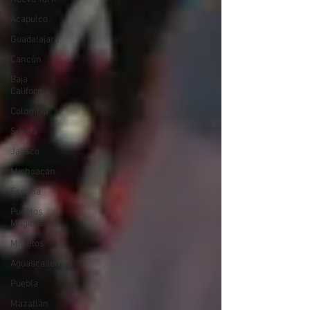
Acapulco
Guadalajara
Cancún
Baja
California
Colombia
Suecia
Jalisco
Michoacán
España
Pueblos
Mágicos
Morelos
Aguascalientes
Puebla
Mazatlán