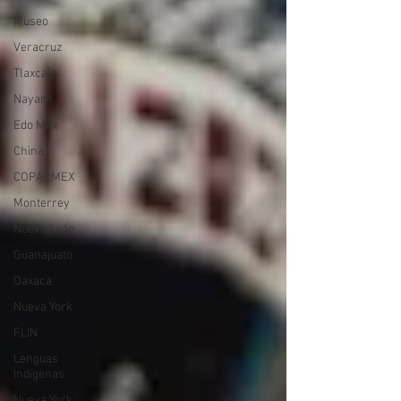
Museo
Veracruz
Tlaxcala
Nayarit
Edo Mex
China
COPARMEX
Monterrey
Nuevo León
Guanajuato
Oaxaca
Nueva York
FLIN
Lenguas
Indígenas
Nueva York