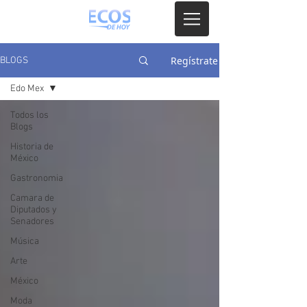
Regístrate
BLOGS
Edo Mex
Todos los
Blogs
Historia de
México
Gastronomia
Camara de
Diputados y
Senadores
Música
Arte
México
Moda