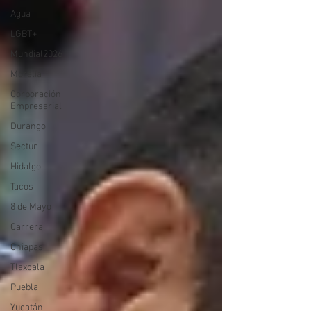
Agua
LGBT+
Mundial2026
Morelia
Corporación
Empresarial
Durango
Sectur
Hidalgo
Tacos
8 de Mayo
Carrera
Chiapas
Tlaxcala
Puebla
Yucatán