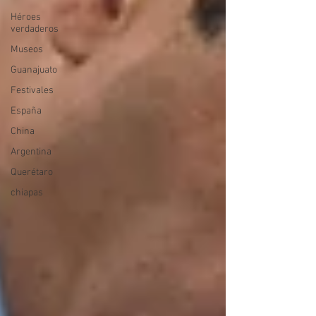
Héroes
verdaderos
Museos
Guanajuato
Festivales
España
China
Argentina
Querétaro
chiapas