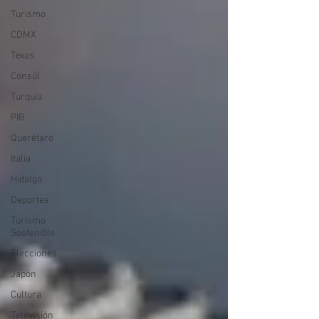
Turismo
CDMX
Texas
Consúl
Turquía
PIB
Querétaro
Italia
Hidalgo
Deportes
Turismo
Sostenible
Elecciones
Japón
Cultura
Televisión