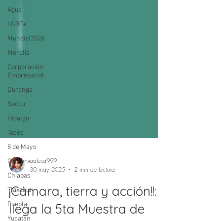
Agua
LGBT+
Mundial2026
Morelia
Corporación
Empresarial
Durango
Sectur
Hidalgo
Tacos
8 de Mayo
Carrera
Chiapas
Tlaxcala
aalesa999
30 may 2025
2 min de lectura
Puebla
¡Cámara, tierra y acción!!:
Yucatán