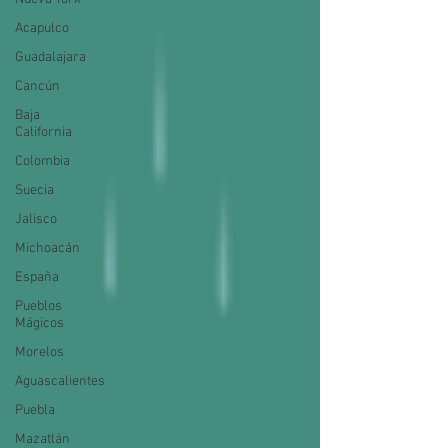
Acapulco
Guadalajara
Cancún
Baja
California
Colombia
Suecia
Jalisco
Michoacán
España
Pueblos
Mágicos
Morelos
Aguascalientes
Puebla
Mazatlán