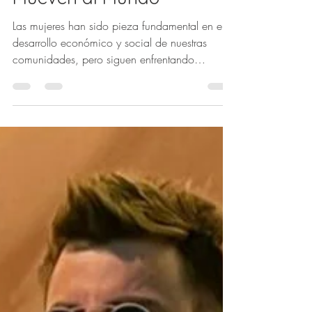
Zared Cerón
14 feb 2025
1 min de lectura
"Por un Futuro con
Igualdad: Mujeres que
Mueven al Mundo"
Las mujeres han sido pieza fundamental en el
desarrollo económico y social de nuestras
comunidades, pero siguen enfrentando
discriminación,