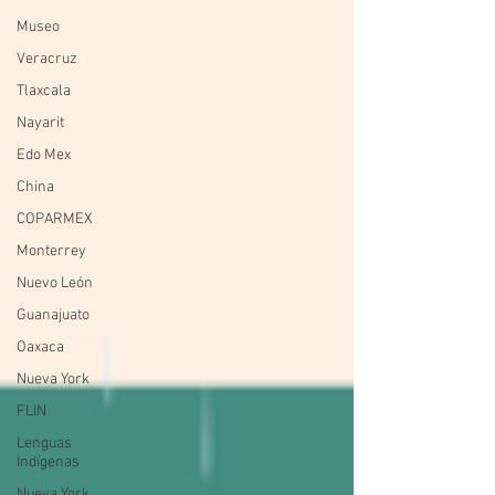
Museo
Veracruz
Tlaxcala
Nayarit
Edo Mex
China
COPARMEX
Monterrey
Nuevo León
Guanajuato
Oaxaca
Nueva York
FLIN
Lenguas
Indígenas
Nueva York