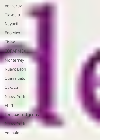
Veracruz
Tlaxcala
Nayarit
Edo Mex
China
COPARMEX
Monterrey
Nuevo León
Guanajuato
Oaxaca
Nueva York
FLIN
Lenguas Indígenas
Nueva York
Acapulco