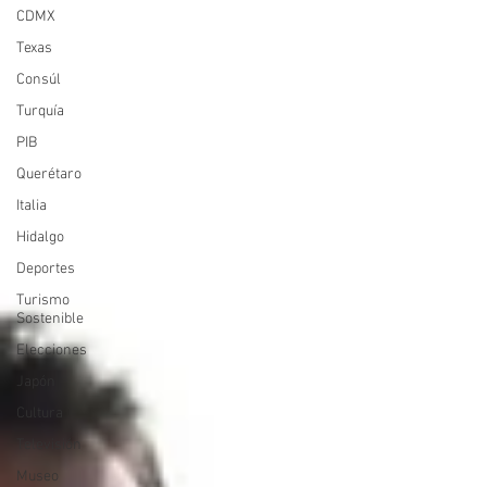
CDMX
Texas
Consúl
Turquía
PIB
Querétaro
Italia
Hidalgo
Deportes
Turismo
Sostenible
Elecciones
Japón
Cultura
Televisión
Museo