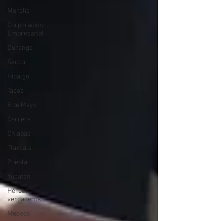
Morelia
Corporación
Empresarial
Durango
Sectur
Hidalgo
Tacos
8 de Mayo
Carrera
Chiapas
Tlaxcala
Puebla
Yucatán
Héroes
verdaderos
Museos