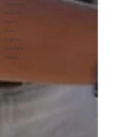
Guanajuato
Festivales
España
China
Argentina
Querétaro
chiapas