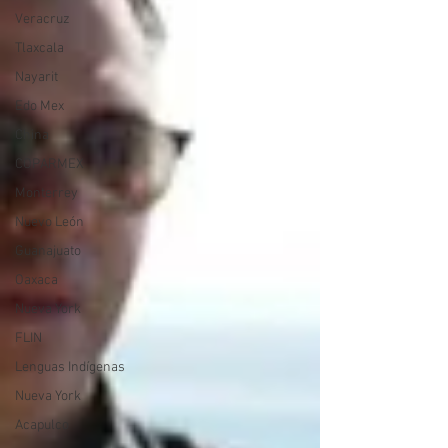
Veracruz
Tlaxcala
Nayarit
Edo Mex
China
COPARMEX
Monterrey
Nuevo León
Guanajuato
Oaxaca
Nueva York
FLIN
Lenguas Indígenas
Nueva York
Acapulco