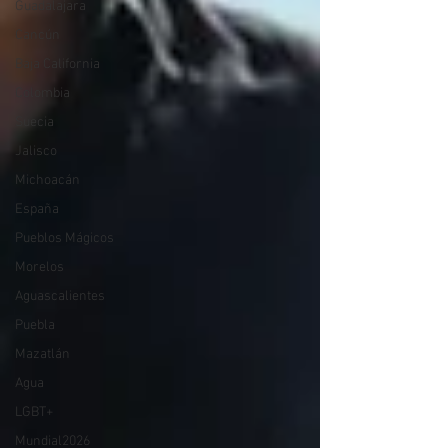
Guadalajara
Cancún
Baja California
Colombia
Suecia
Jalisco
Michoacán
España
Pueblos Mágicos
Morelos
Aguascalientes
Puebla
Mazatlán
Agua
LGBT+
Mundial2026