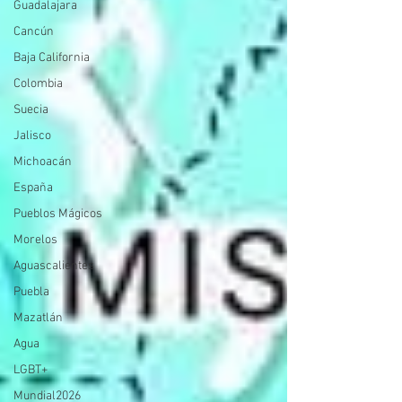
Guadalajara
Cancún
Baja California
Colombia
Suecia
Jalisco
Michoacán
España
Pueblos Mágicos
Morelos
Aguascalientes
Puebla
Mazatlán
Agua
LGBT+
Mundial2026