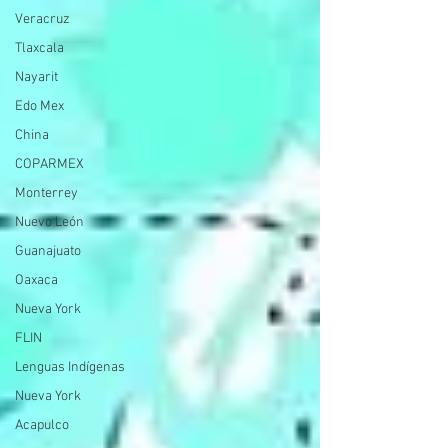
Veracruz
Tlaxcala
Nayarit
Edo Mex
China
COPARMEX
Monterrey
Nuevo León
Guanajuato
Oaxaca
Nueva York
FLIN
Lenguas Indígenas
Nueva York
Acapulco