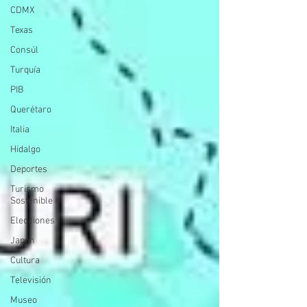
CDMX
Texas
Consúl
Turquía
PIB
Querétaro
Italia
Hidalgo
Deportes
Turismo
Sostenible
Elecciones
Japón
Cultura
Televisión
Museo