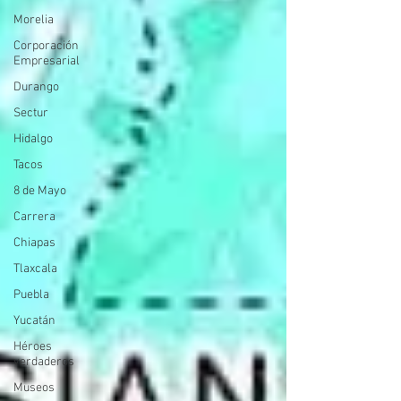
Morelia
Corporación
Empresarial
Durango
Sectur
Hidalgo
Tacos
8 de Mayo
Carrera
Chiapas
Tlaxcala
Puebla
Yucatán
Héroes
verdaderos
Museos