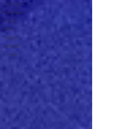
Guanajuato
Festivales
España
China
Argentina
Querétaro
chiapas