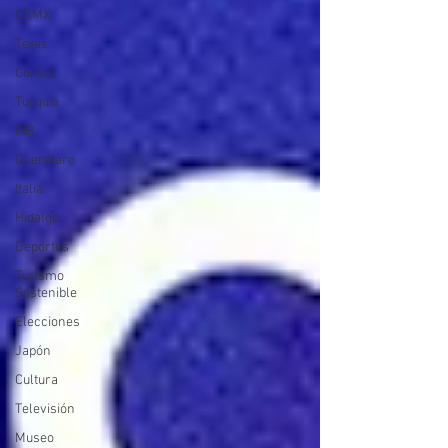
CDMX
Texas
Consúl
Turquía
PIB
Querétaro
Italia
Hidalgo
Deportes
Turismo
Sostenible
Elecciones
Japón
Cultura
Televisión
Museo