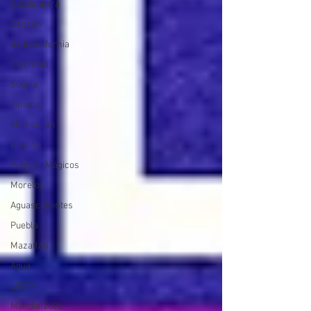
Guadalajara
Cancún
Baja California
Colombia
Suecia
Jalisco
Michoacán
España
Pueblos Mágicos
Morelos
Aguascalientes
Puebla
Mazatlán
Agua
LGBT+
Mundial2026