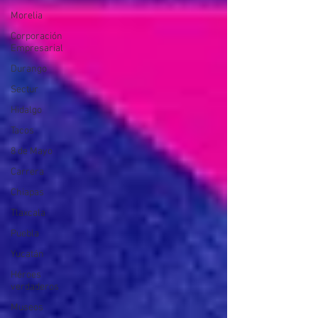
Morelia
Corporación
Empresarial
Durango
Sectur
Hidalgo
Tacos
8 de Mayo
Carrera
Chiapas
Tlaxcala
Puebla
Yucatán
Héroes
verdaderos
Museos