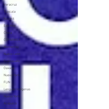
Veracruz
Tlaxcala
Nayarit
Edo Mex
China
COPARMEX
Monterrey
Nuevo León
Guanajuato
Oaxaca
Nueva York
FLIN
Lenguas Indígenas
Nueva York
Acapulco