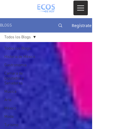
Regístrate
BLOGS
Todos los Blogs
Todos los Blogs
Historia de México
Gastronomia
Camara de
Diputados y
Senadores
Música
Arte
México
Moda
Turismo