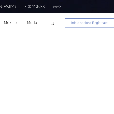
NTENIDO
EDICIONES
MÁS
México
Moda
Inicia sesión/ Regístrate
s
Nayarit
Edo Mex