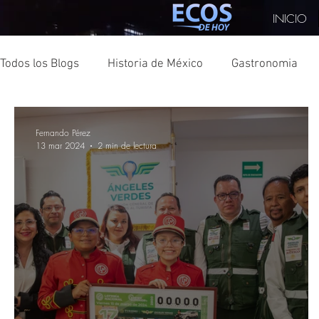
INICIO
Todos los Blogs
Historia de México
Gastronomia
Turismo
CDMX
Texas
Consúl
Turquía
Fernando Pérez
13 mar 2024
2 min de lectura
Turismo Sostenible
Elecciones
Japón
Cul
China
COPARMEX
Monterrey