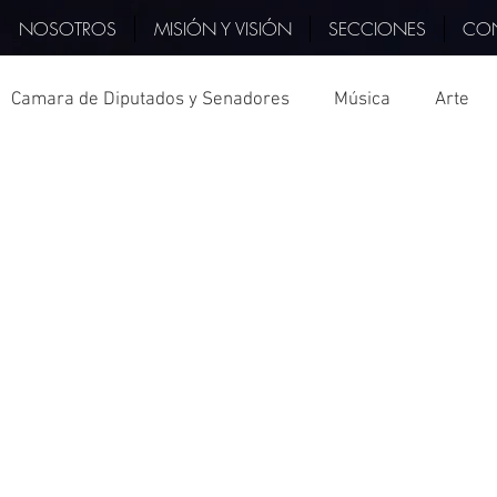
NOSOTROS
MISIÓN Y VISIÓN
SECCIONES
CO
Camara de Diputados y Senadores
Música
Arte
PIB
Querétaro
Italia
Hidalgo
Deporte
tura
Televisión
Museo
Veracruz
Tlaxcala