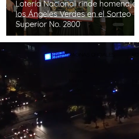
Lotería Nacional rinde homenaje
los Ángeles Verdes en el Sorteo
Superior No. 2800
PAGINAS OFICIALES
EC
Nosotros
Con
Misión
Edi
Visión