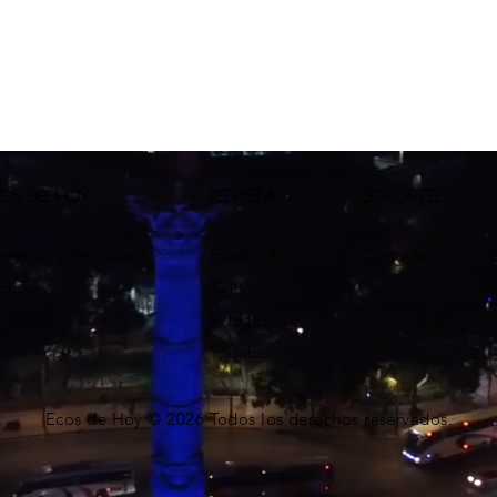
 a
OS DE HOY
REVISTA
SOPORTE
tenido y Secciones
Facebook
Contacto
ciones
Twitter
Instagram
Youtube
Ecos de Hoy © 2026 Todos los derechos reservados.