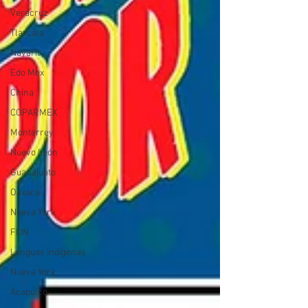
Veracruz
Tlaxcala
Nayarit
Edo Mex
China
COPARMEX
Monterrey
Nuevo León
Guanajuato
Oaxaca
Nueva York
FLIN
Lenguas Indígenas
Nueva York
Acapulco