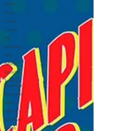
CDMX
Texas
Consúl
Turquía
PIB
Querétaro
Italia
Hidalgo
Deportes
Turismo
Sostenible
Elecciones
Japón
Cultura
Televisión
Museo