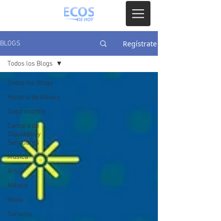
Regístrate
BLOGS
Todos los Blogs
Todos los Blogs
Historia de México
Gastronomia
Camara de
Diputados y
Senadores
Música
Arte
México
Moda
Turismo