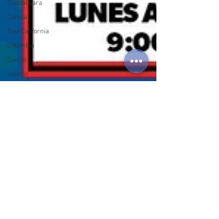
Guadalajara
Cancún
Baja California
Colombia
Suecia
Jalisco
Michoacán
España
Pueblos Mágicos
Morelos
Aguascalientes
Puebla
Mazatlán
Agua
LGBT+
Mundial2026