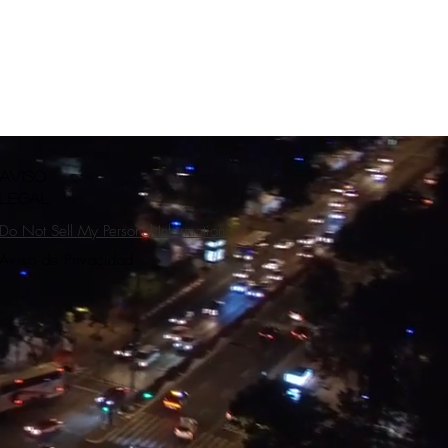
l
l
AVISO
LEGAL
Do Not Sell My Personal Information
Aviso de Privacidad