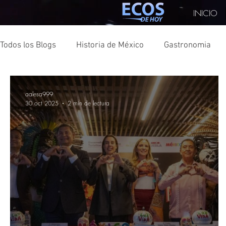
INICIO
Todos los Blogs
Historia de México
Gastronomia
Turismo
CDMX
Texas
Consúl
Turquía
aalesa999
30 oct 2025
2 min de lectura
Turismo Sostenible
Elecciones
Japón
Cul
China
COPARMEX
Monterrey