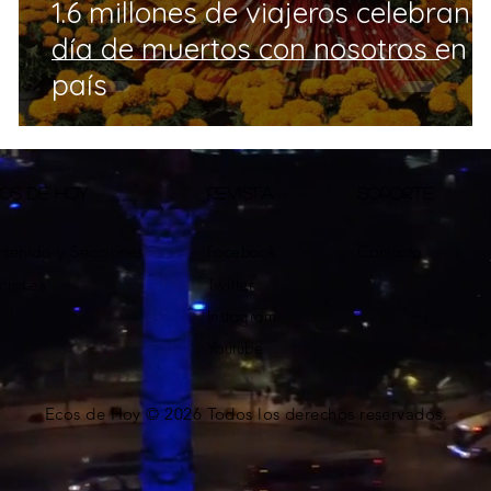
1.6 millones de viajeros celebran e
día de muertos con nosotros en e
país
OS DE HOY
REVISTA
SOPORTE
tenido y Secciones
Facebook
Contacto
ciones
Twitter
Instagram
Youtube
Ecos de Hoy © 2026 Todos los derechos reservados.