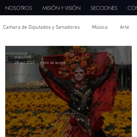
NOSOTROS
MISIÓN Y VISIÓN
SECCIONES
CO
Camara de Diputados y Senadores
Música
Arte
PIB
Querétaro
Italia
Hidalgo
Deporte
aalesa999
28 oct 2025
1 min de lectura
tura
Televisión
Museo
Veracruz
Tlaxcala