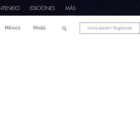
NTENIDO
EDICIONES
MÁS
México
Moda
Inicia sesión/ Regístrate
s
Nayarit
Edo Mex