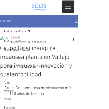
Entrada
Todos los Blogs
Cielo St
Todos los Blogs
14 ene 2025
1 min de lectura
Grupo Grisi inaugura
Historia de México
moderna planta en Vallejo
Gastronomia
para impulsar innovación y
Camara de Diputados y Senadores
sustentabilidad
Música
Arte
Grupo Grisi, empresa mexicana con más 
México
de 150 años de historia.
Moda
Turismo