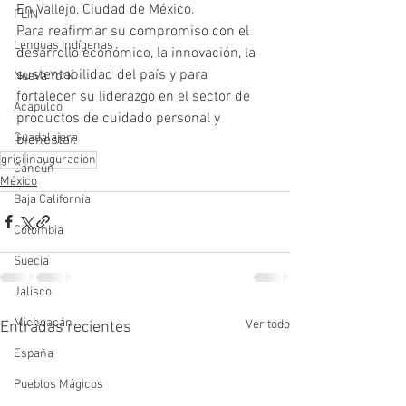
En Vallejo, Ciudad de México.
FLIN
Para reafirmar su compromiso con el 
Lenguas Indígenas
desarrollo económico, la innovación, la 
sustentabilidad del país y para 
Nueva York
fortalecer su liderazgo en el sector de 
Acapulco
productos de cuidado personal y 
Guadalajara
bienestar.
grisi
inauguracion
Cancún
México
Baja California
Colombia
Suecia
Jalisco
Michoacán
Ver todo
Entradas recientes
España
Pueblos Mágicos