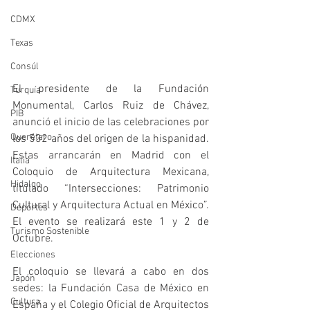
CDMX
Texas
Consúl
El presidente de la Fundación 
Turquía
Monumental, Carlos Ruiz de Chávez, 
PIB
anunció el inicio de las celebraciones por 
Querétaro
los 532 años del origen de la hispanidad. 
Estas arrancarán en Madrid con el 
Italia
Coloquio de Arquitectura Mexicana, 
Hidalgo
titulado “Intersecciones: Patrimonio 
Cultural y Arquitectura Actual en México”. 
Deportes
El evento se realizará este 1 y 2 de 
Turismo Sostenible
Octubre.
Elecciones
El coloquio se llevará a cabo en dos 
Japón
sedes: la Fundación Casa de México en 
Cultura
España y el Colegio Oficial de Arquitectos 