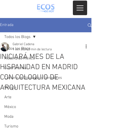
Entrada
Todos los Blogs
Gabriel Cadena
Todos los Blogs
1 oct 2024
2 min de lectura
INICIARÁ MES DE LA
Historia de México
HISPANIDAD EN MADRID
Gastronomia
CON COLOQUIO DE
Camara de Diputados y Senadores
ARQUITECTURA MEXICANA
Música
Arte
México
Moda
Turismo