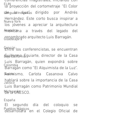
conferencias magistrales, iniciando con 
FLIN
la proyección del cortometraje “El Color 
de la Luz”, dirigido por Andrés 
Lenguas Indígenas
Hernández. Este corto busca inspirar a 
Nueva York
los jóvenes a apreciar la arquitectura 
Acapulco
mexicana a través del legado del 
renombrado arquitecto Luis Barragán.
Guadalajara
Cancún
Entre los conferencistas, se encuentran 
Guillermo Eguiarte, director de la Casa 
Baja California
Luis Barragán, quien expondrá sobre 
Colombia
Barragán como “El Alquimista de la Luz”. 
Asimismo, Carlota Casanova Calvo 
Suecia
hablará sobre la importancia de la Casa 
Jalisco
Luis Barragán como Patrimonio Mundial 
Michoacán
de la UNESCO.
España
El segundo día del coloquio se 
Pueblos Mágicos
desarrollará en el Colegio Oficial de 