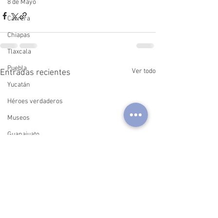
8 de Mayo
Carrera
Chiapas
Tlaxcala
Puebla
Ver todo
Entradas recientes
Yucatán
Héroes verdaderos
Museos
Guanajuato
Festivales
España
China
Argentina
Querétaro