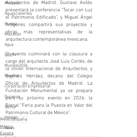
Arquitectos de Madrid. Gustavo Avilés 
Morelos
presentará la conferencia “Tocar con Luz 
Aguascalientes
el Patrimonio Edificado”, y Miguel Ángel 
Puebla
Aragonés compartirá sus proyectos y 
obras más representativas de la 
Mazatlán
arquitectura contemporánea mexicana.
Agua
El evento culminará con la clausura a 
LGBT+
cargo del arquitecto José Luis Cortés, de 
Mundial2026
la Unión Internacional de Arquitectos, y 
Sigfrido Herráez, decano del Colegio 
Morelia
Oficial de Arquitectos de Madrid. La 
Corporación Empresarial
Fundación Monumental ya se prepara 
Durango
para su próximo evento en 2026, la 
Bienal “Feria para la Puesta en Valor del 
Sectur
Patrimonio Cultural de México”.
Hidalgo
México
España
México
Tacos
España