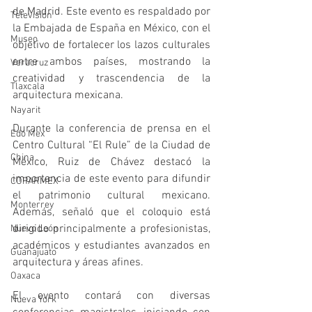
de Madrid. Este evento es respaldado por 
Televisión
la Embajada de España en México, con el 
Museo
objetivo de fortalecer los lazos culturales 
entre ambos países, mostrando la 
Veracruz
creatividad y trascendencia de la 
Tlaxcala
arquitectura mexicana.
Nayarit
Durante la conferencia de prensa en el 
Edo Mex
Centro Cultural “El Rule” de la Ciudad de 
China
México, Ruiz de Chávez destacó la 
importancia de este evento para difundir 
COPARMEX
el patrimonio cultural mexicano. 
Monterrey
Además, señaló que el coloquio está 
dirigido principalmente a profesionistas, 
Nuevo León
académicos y estudiantes avanzados en 
Guanajuato
arquitectura y áreas afines.
Oaxaca
El evento contará con diversas 
Nueva York