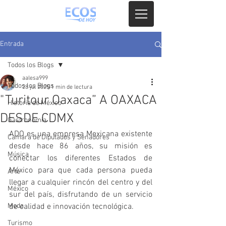
Entrada
Todos los Blogs
aalesa999
Todos los Blogs
28 jul 2025
1 min de lectura
"Turitour Oaxaca” A OAXACA
Historia de México
DESDE CDMX
Gastronomia
ADO es una empresa Mexicana existente 
Camara de Diputados y Senadores
desde hace 86 años, su misión es 
Música
conectar los diferentes Estados de 
México para que cada persona pueda 
Arte
llegar a cualquier rincón del centro y del 
México
sur del país, disfrutando de un servicio 
Moda
de calidad e innovación tecnológica. 
Turismo