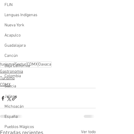
FLIN
Lenguas Indígenas
Nueva York
Acapulco
Guadalajara
Cancún
turismo
Sectur
CDMX
Oaxaca
Baja California
Gastronomia
Colombia
Turismo
CDMX
Suecia
Jalisco
Michoacán
España
Pueblos Mágicos
Ver todo
Entradas recientes