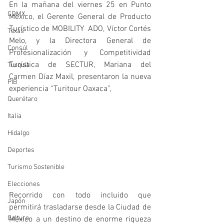
En la mañana del viernes 25 en Punto 
CDMX
México, el Gerente General de Producto 
Turístico de MOBILITY  ADO, Víctor Cortés 
Texas
Melo, y la Directora General de 
Consúl
Profesionalización y Competitividad 
Turística de SECTUR, Mariana del 
Turquía
Carmen Díaz Maxil, presentaron la nueva 
PIB
experiencia “Turitour Oaxaca”, 
Querétaro
Italia
Hidalgo
Deportes
Turismo Sostenible
Elecciones
Recorrido con todo incluido que 
Japón
permitirá trasladarse desde la Ciudad de 
Cultura
México a un destino de enorme riqueza 