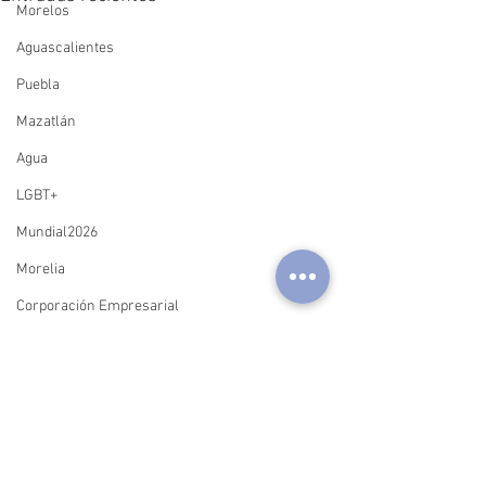
Morelos
Aguascalientes
Puebla
Mazatlán
Agua
LGBT+
Mundial2026
Morelia
Corporación Empresarial
Durango
Sectur
Hidalgo
header.all-comments
Tacos