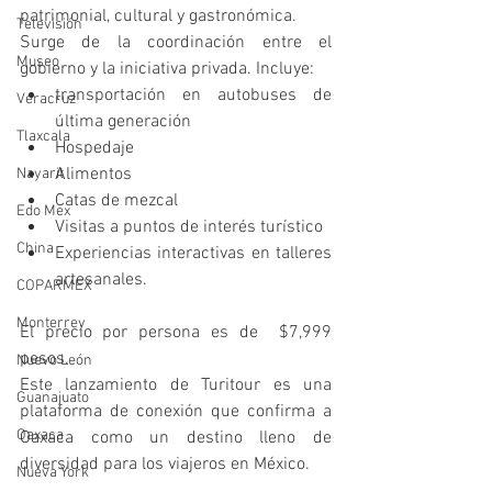
patrimonial, cultural y gastronómica.
Televisión
Surge de la coordinación entre el 
Museo
gobierno y la iniciativa privada. Incluye:
transportación en autobuses de 
Veracruz
última generación
Tlaxcala
Hospedaje
Alimentos
Nayarit
Catas de mezcal
Edo Mex
Visitas a puntos de interés turístico
China
Experiencias interactivas en talleres 
artesanales.
COPARMEX
Monterrey
El precio por persona es de  $7,999 
pesos.
Nuevo León
Este lanzamiento de Turitour es una 
Guanajuato
plataforma de conexión que confirma a 
Oaxaca
Oaxaca como un destino lleno de 
diversidad para los viajeros en México.
Nueva York