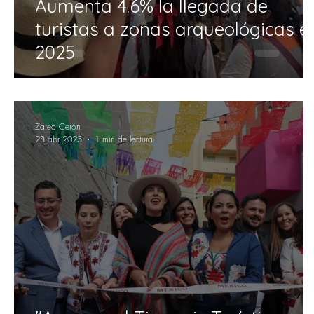
Aumenta 4.6% la llegada de
turistas a zonas arqueológicas e
2025
Zared Cerón
28 abr 2025
1 min de lectura