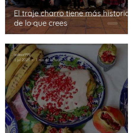
l
l
El traje charro tiene más historia
de lo que crees
aalesa999
1 jul 2025
1 min de lectura