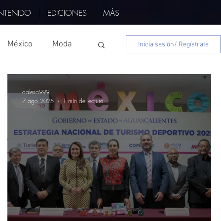
NTENIDO
EDICIONES
MÁS
México
Moda
Inicia sesión/ Regístrate
s
aalesa999
7 ago 2025
1 min de lectura
Nayarit
Edo Mex