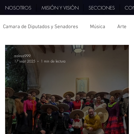
NOSOTROS
MISIÓN Y VISIÓN
SECCIONES
CO
Camara de Diputados y Senadores
Música
Arte
PIB
Querétaro
Italia
Hidalgo
Deporte
aalesa999
17 sept 2025
1 min de lectura
tura
Televisión
Museo
Veracruz
Tlaxcala