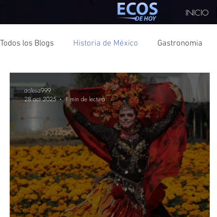
INICIO
Todos los Blogs
Historia de México
Gastronomia
Turismo
CDMX
Texas
Consúl
Turquía
aalesa999
28 oct 2025
1 min de lectura
Turismo Sostenible
Elecciones
Japón
Cul
China
COPARMEX
Monterrey