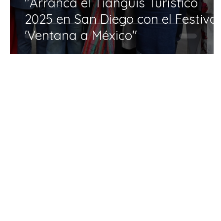
"Arranca el Tianguis Turístico
2025 en San Diego con el Festival
'Ventana a México"