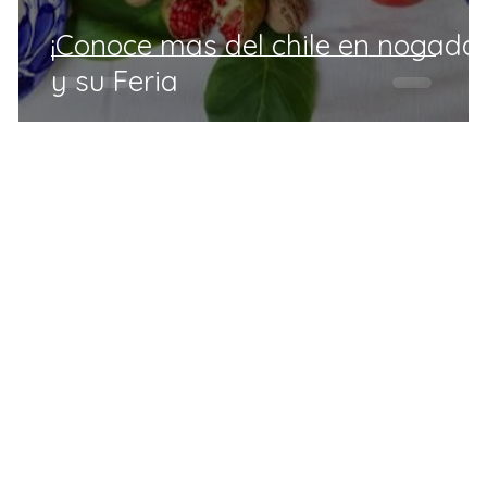
n
¡Conoce mas del chile en nogada!
y su Feria