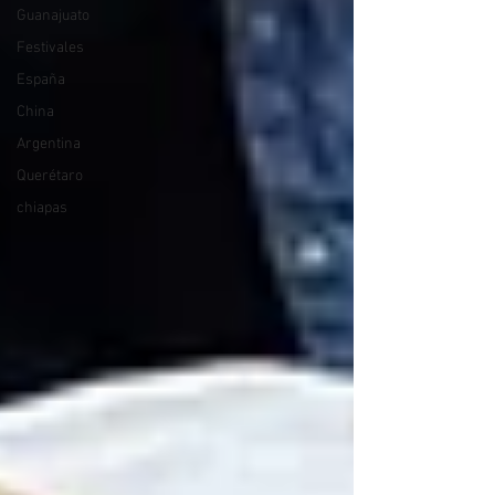
Guanajuato
Festivales
España
China
Argentina
Querétaro
chiapas