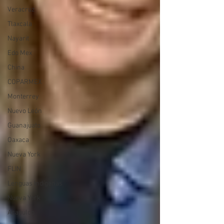
Veracruz
Tlaxcala
Nayarit
Edo Mex
China
COPARMEX
Monterrey
Nuevo León
Guanajuato
Oaxaca
Nueva York
FLIN
Lenguas Indígenas
Nueva York
Acapulco