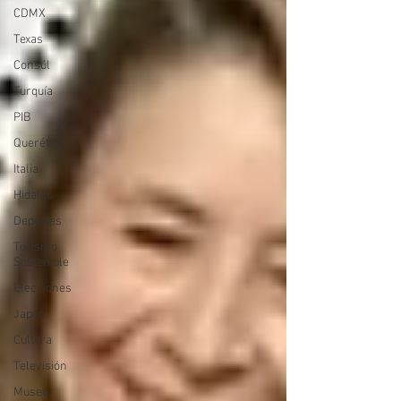
CDMX
Texas
Consúl
Turquía
PIB
Querétaro
Italia
Hidalgo
Deportes
Turismo
Sostenible
Elecciones
Japón
Cultura
Televisión
Museo