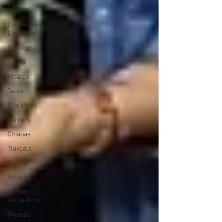
Morelia
Corporación
Empresarial
Durango
Sectur
Hidalgo
Tacos
8 de Mayo
Carrera
Chiapas
Tlaxcala
Puebla
Yucatán
Héroes
verdaderos
Museos