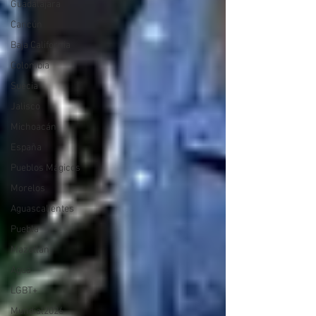
Guadalajara
Cancún
Baja California
Colombia
Suecia
Jalisco
Michoacán
España
Pueblos Mágicos
Morelos
Aguascalientes
Puebla
Mazatlán
Agua
LGBT+
Mundial2026