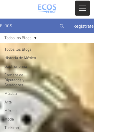
Regístrate
BLOGS
Todos los Blogs
Todos los Blogs
Historia de México
Gastronomia
Camara de
Diputados y
Senadores
Música
Arte
México
Moda
Turismo