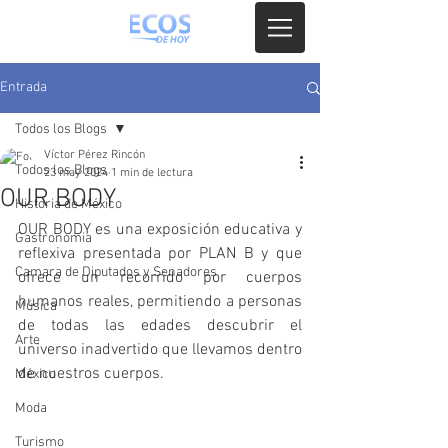
Entrada
Todos los Blogs
Víctor Pérez Rincón
Todos los Blogs
23 may 2024
1 min de lectura
OUR BODY
Historia de México
OUR BODY es una exposición educativa y 
Gastronomia
reflexiva presentada por PLAN B y que 
Camara de Diputados y Senadores
ofrece un recorrido por cuerpos 
humanos reales, permitiendo a personas 
Música
de todas las edades descubrir el 
Arte
universo inadvertido que llevamos dentro 
de nuestros cuerpos. 
México
Moda
Turismo