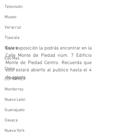
Televisión
Museo
Veracruz
Tlaxcala
Esta exposición la podrás encontrar en la 
Nayarit
Calle Monte de Piedad núm. 7 Edificio 
Edo Mex
Monte de Piedad Centro. Recuerda que 
China
solo estará abierto al publico hasta el 4 
de agosto. 
COPARMEX
Monterrey
Nuevo León
Guanajuato
Oaxaca
Nueva York