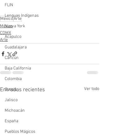
FLIN
Lenguas Indígenas
México
Arte
Nueva York
México
CDMX
Acapulco
Arte
Guadalajara
Cancún
Baja California
Colombia
Ver todo
Entradas recientes
Suecia
Jalisco
Michoacán
España
Pueblos Mágicos