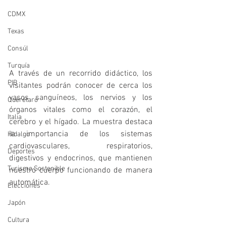
CDMX
Texas
Consúl
Turquía
A través de un recorrido didáctico, los 
PIB
visitantes podrán conocer de cerca los 
vasos sanguíneos, los nervios y los 
Querétaro
órganos vitales como el corazón, el 
Italia
cerebro y el hígado. La muestra destaca 
la importancia de los sistemas 
Hidalgo
cardiovasculares, respiratorios, 
Deportes
digestivos y endocrinos, que mantienen 
Turismo Sostenible
nuestro cuerpo funcionando de manera 
automática.
Elecciones
Japón
Cultura