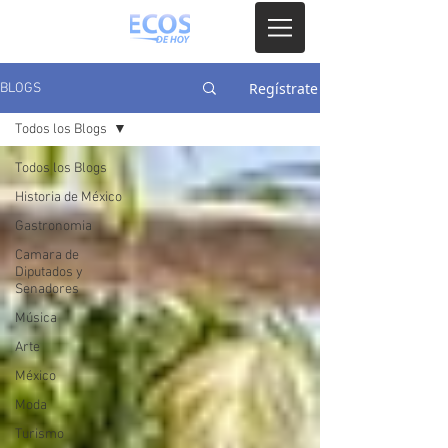
Regístrate
BLOGS
Todos los Blogs
Todos los Blogs
Historia de México
Gastronomia
Camara de
Diputados y
Senadores
Música
Arte
México
Moda
Turismo