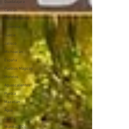
Guadalajara
Cancún
Baja California
Colombia
Suecia
Jalisco
Michoacán
España
Pueblos Mágicos
Morelos
Aguascalientes
Puebla
Mazatlán
Agua
LGBT+
Mundial2026