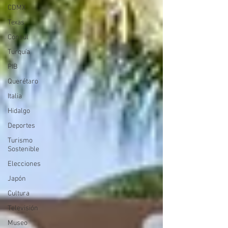
CDMX
Texas
Consúl
Turquía
PIB
Querétaro
Italia
Hidalgo
Deportes
Turismo
Sostenible
Elecciones
Japón
Cultura
Televisión
Museo