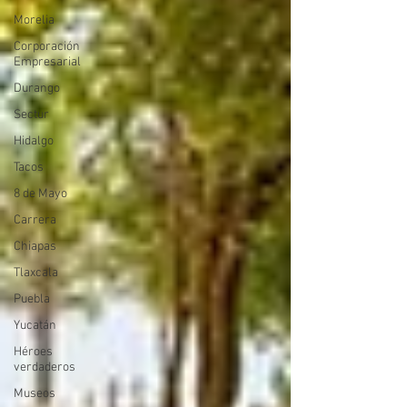
Morelia
Corporación
Empresarial
Durango
Sectur
Hidalgo
Tacos
8 de Mayo
Carrera
Chiapas
Tlaxcala
Puebla
Yucatán
Héroes
verdaderos
Museos