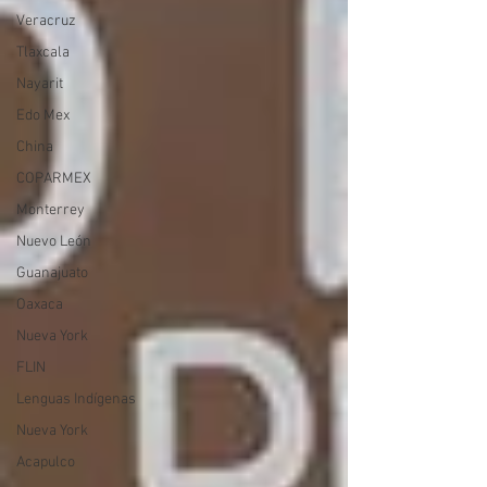
Veracruz
Tlaxcala
Nayarit
Edo Mex
China
COPARMEX
Monterrey
Nuevo León
Guanajuato
Oaxaca
Nueva York
FLIN
Lenguas Indígenas
Nueva York
Acapulco