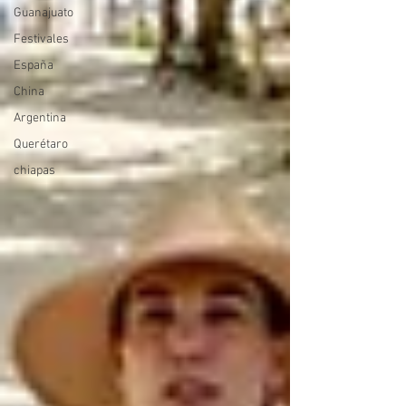
Guanajuato
Festivales
España
China
Argentina
Querétaro
chiapas