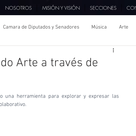
NOSOTROS
MISIÓN Y VISIÓN
SECCIONES
CO
Camara de Diputados y Senadores
Música
Arte
Consúl
Turquía
PIB
Querétaro
Italia
do Arte a través de
cciones
Japón
Cultura
Televisión
Museo
mo una herramienta para explorar y expresar las 
China
COPARMEX
Monterrey
laborativo.