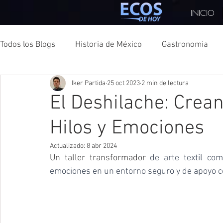
INICIO
Todos los Blogs
Historia de México
Gastronomia
Iker Partida
25 oct 2023
2 min de lectura
México
Moda
Turismo
CDMX
Texas
El Deshilache: Crean
Hilos y Emociones
Hidalgo
Deportes
Turismo Sostenible
Ele
Actualizado:
8 abr 2024
Un taller transformador 
de arte textil co
Veracruz
Tlaxcala
Nayarit
Edo Mex
emociones en un entorno seguro y de apoyo co