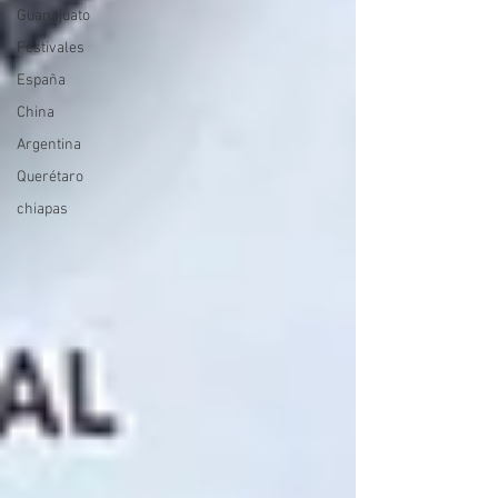
Guanajuato
Festivales
España
China
Argentina
Querétaro
chiapas