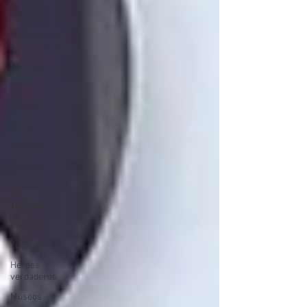
Morelia
Corporación
Empresarial
Durango
Sectur
Hidalgo
Tacos
8 de Mayo
Carrera
Chiapas
Tlaxcala
Puebla
Yucatán
Héroes
verdaderos
Museos