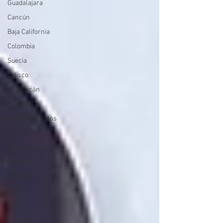
Guadalajara
Cancún
Baja California
Colombia
Suecia
Jalisco
Michoacán
España
Pueblos Mágicos
Morelos
Aguascalientes
Puebla
Mazatlán
Agua
LGBT+
Mundial2026