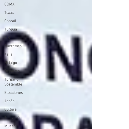
CDMX
Texas
Consúl
Turquía
PIB
Querétaro
Italia
Hidalgo
Deportes
Turismo
Sostenible
Elecciones
Japón
Cultura
Televisión
Museo