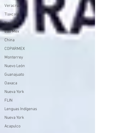
Veracruz
Tlaxcala
Nayarit
Edo Mex
China
COPARMEX
Monterrey
Nuevo León
Guanajuato
Oaxaca
Nueva York
FLIN
Lenguas Indígenas
Nueva York
Acapulco